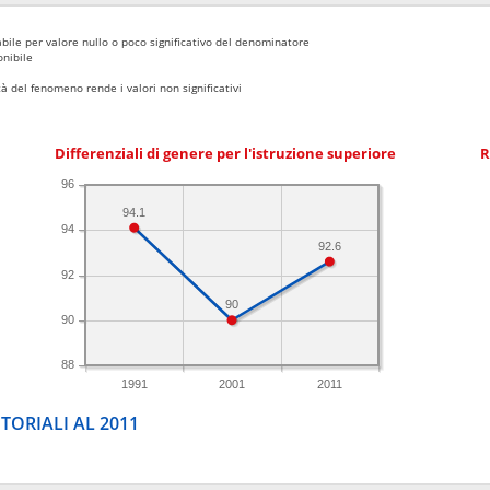
bile per valore nullo o poco significativo del denominatore
nibile
 del fenomeno rende i valori non significativi
Differenziali di genere per l'istruzione superiore
R
96
94.1
94
92.6
92
90
90
88
1991
2001
2011
TORIALI AL 2011