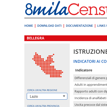
Vai
direttamente
a:
Contenuto
Ricerca
HOME
DOWNLOAD DATI
DOCUMENTAZIONE
LINKS 
.
BELLEGRA
ISTRUZION
INDICATORI AI CO
Indicatore
Differenziali di genere 
Adulti in apprendime
CERCA UN'ALTRA REGIONE
Rapporto adulti con di
Lazio
Incidenza di analfabeti
Uscita precoce dal sist
CERCA UN'ALTRA PROVINCIA