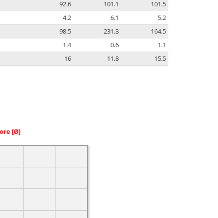
92.6
101.1
101.5
4.2
6.1
5.2
98.5
231.3
164.5
1.4
0.6
1.1
16
11.8
15.5
iore
[Ø]