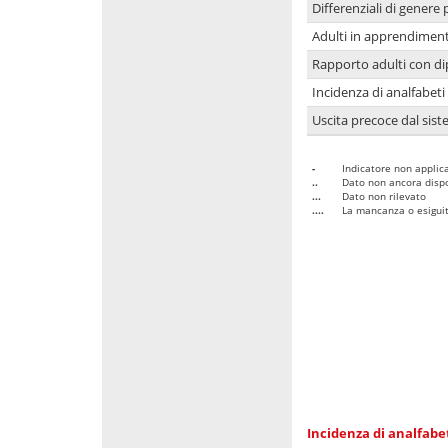
Differenziali di genere 
Adulti in apprendime
Rapporto adulti con di
Incidenza di analfabeti
Uscita precoce dal sist
-
Indicatore non applica
..
Dato non ancora dispo
...
Dato non rilevato
....
La mancanza o esiguità
Incidenza di analfabe