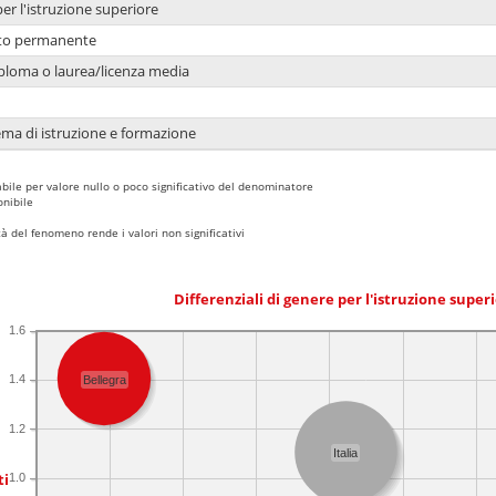
per l'istruzione superiore
nto permanente
ploma o laurea/licenza media
ema di istruzione e formazione
bile per valore nullo o poco significativo del denominatore
nibile
 del fenomeno rende i valori non significativi
Differenziali di genere per l'istruzione super
1.6
1.4
Bellegra
1.2
Italia
ti
1.0