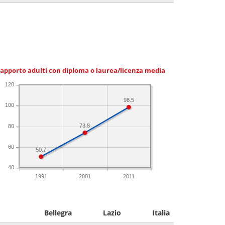
apporto adulti con diploma o laurea/licenza media
120
98.5
100
73.8
80
60
50.7
40
1991
2001
2011
Bellegra
Lazio
Italia