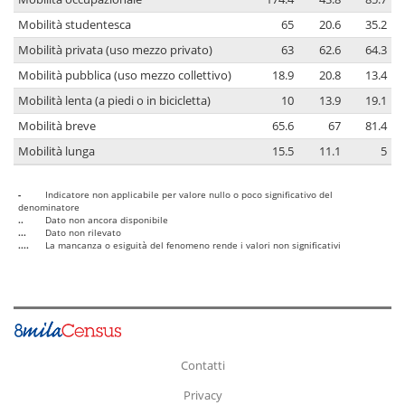
Mobilità studentesca
65
20.6
35.2
Mobilità privata (uso mezzo privato)
63
62.6
64.3
Mobilità pubblica (uso mezzo collettivo)
18.9
20.8
13.4
Mobilità lenta (a piedi o in bicicletta)
10
13.9
19.1
Mobilità breve
65.6
67
81.4
Mobilità lunga
15.5
11.1
5
-
Indicatore non applicabile per valore nullo o poco significativo del
denominatore
..
Dato non ancora disponibile
...
Dato non rilevato
....
La mancanza o esiguità del fenomeno rende i valori non significativi
Contatti
Privacy