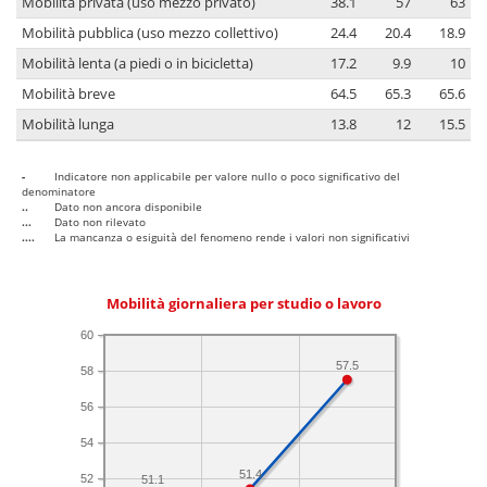
Mobilità privata (uso mezzo privato)
38.1
57
63
Mobilità pubblica (uso mezzo collettivo)
24.4
20.4
18.9
Mobilità lenta (a piedi o in bicicletta)
17.2
9.9
10
Mobilità breve
64.5
65.3
65.6
Mobilità lunga
13.8
12
15.5
-
Indicatore non applicabile per valore nullo o poco significativo del
denominatore
..
Dato non ancora disponibile
...
Dato non rilevato
....
La mancanza o esiguità del fenomeno rende i valori non significativi
Mobilità giornaliera per studio o lavoro
60
57.5
58
56
54
51.4
52
51.1