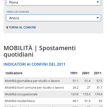
Roma
CERCA UN COMUNE
Artena
TORNA AL COMUNE
MOBILITÀ
|
Spostamenti
quotidiani
INDICATORI AI CONFINI DEL 2011
Indicatore
1991
2001
2011
Mobilità giornaliera per studio o lavoro
51.1
51.4
57.5
Mobilità fuori comune per studio o lavoro
24.2
27
31.7
Mobilità occupazionale
137.8
173.3
174.4
Mobilità studentesca
49.1
61.4
65