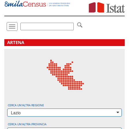
Vai
direttamente
a:
Contenuto
Ricerca
Toggle
navigation
.
ARTENA
CERCA UN'ALTRA REGIONE
Lazio
CERCA UN'ALTRA PROVINCIA