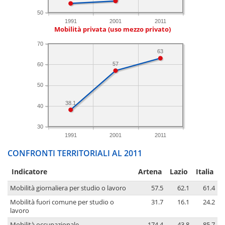
50
1991
2001
2011
Mobilità privata (uso mezzo privato)
70
63
57
60
50
38.1
40
30
1991
2001
2011
CONFRONTI TERRITORIALI AL 2011
Indicatore
Artena
Lazio
Italia
Mobilità giornaliera per studio o lavoro
57.5
62.1
61.4
Mobilità fuori comune per studio o
31.7
16.1
24.2
lavoro
Mobilità occupazionale
174.4
43.8
85.7