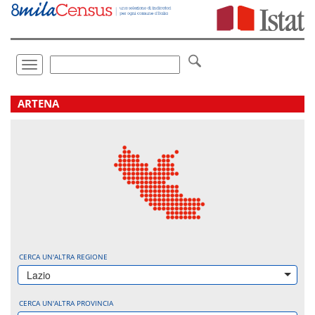
Vai
direttamente
a:
Contenuto
Ricerca
Toggle
navigation
.
ARTENA
CERCA UN'ALTRA REGIONE
Lazio
CERCA UN'ALTRA PROVINCIA