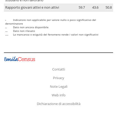
studiano e non lavorano
Rapporto giovani attivi e non attivi
59.7
43.6
50.8
-
Indicatore non applicabile per valore nullo o poco significativo del
denominatore
..
Dato non ancora disponibile
...
Dato non rilevato
....
La mancanza o esiguità del fenomeno rende i valori non significativi
Contatti
Privacy
Note Legali
Web info
Dichiarazione di accessibilità