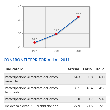
40
36.1
35
29.8
30
26.6
25
1991
2001
2011
CONFRONTI TERRITORIALI AL 2011
Indicatore
Artena
Lazio
Italia
Partecipazione al mercato del lavoro
64.3
60.8
60.7
maschile
Partecipazione al mercato del lavoro
36.1
43.4
41.8
femminile
Partecipazione al mercato del lavoro
50
51.7
50.8
Incidenza giovani 15-29 anni che non
27.9
21.5
22.5