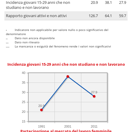
Incidenza giovani 15-29 anni che non
20.9
38.1
27.9
studiano e non lavorano
Rapporto giovani attivi e non attivi
126.7
64.1
59.7
-
Indicatore non applicabile per valore nullo o poco significativo del
denominatore
..
Dato non ancora disponibile
...
Dato non rilevato
....
La mancanza o esiguità del fenomeno rende i valori non significativi
Incidenza giovani 15-29 anni che non studiano e non lavorano
40
35
30
27.9
25
20.9
20
15
1991
2001
2011
Partecipazione al mercato del lavoro femminile