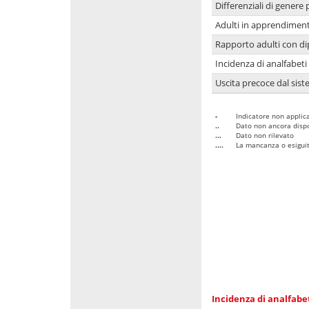
Differenziali di genere 
Adulti in apprendime
Rapporto adulti con di
Incidenza di analfabeti
Uscita precoce dal sist
-
Indicatore non applica
..
Dato non ancora dispo
...
Dato non rilevato
....
La mancanza o esiguità
Incidenza di analfabe