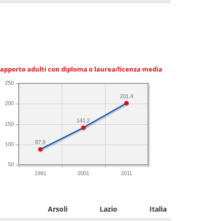
apporto adulti con diploma o laurea/licenza media
250
201.4
200
141.2
150
87.9
100
50
1991
2001
2011
Arsoli
Lazio
Italia