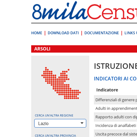
Vai
direttamente
a:
Contenuto
Ricerca
HOME
DOWNLOAD DATI
DOCUMENTAZIONE
LINKS 
.
ARSOLI
ISTRUZION
INDICATORI AI CO
Indicatore
Differenziali di genere 
Adulti in apprendime
CERCA UN'ALTRA REGIONE
Rapporto adulti con di
Lazio
Incidenza di analfabeti
Uscita precoce dal sist
CERCA UN'ALTRA PROVINCIA