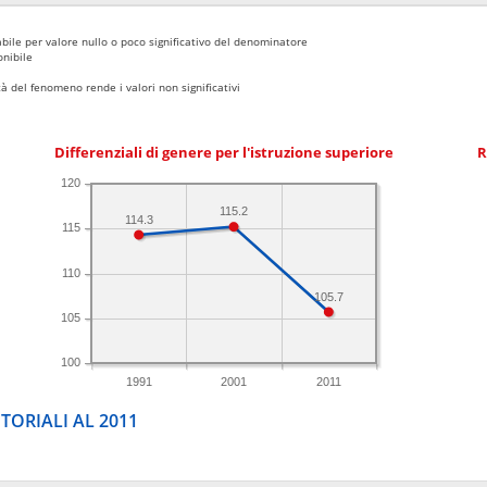
bile per valore nullo o poco significativo del denominatore
nibile
 del fenomeno rende i valori non significativi
Differenziali di genere per l'istruzione superiore
R
120
115.2
114.3
115
110
105.7
105
100
1991
2001
2011
TORIALI AL 2011