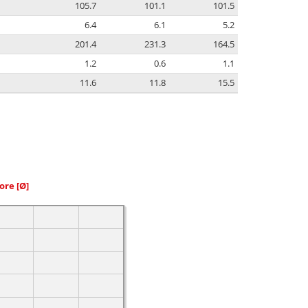
105.7
101.1
101.5
6.4
6.1
5.2
201.4
231.3
164.5
1.2
0.6
1.1
11.6
11.8
15.5
iore
[Ø]