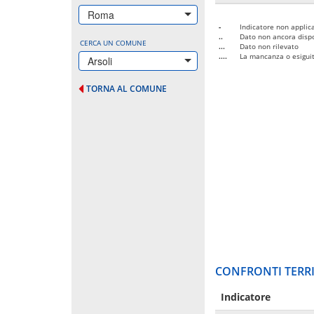
Roma
-
Indicatore non applica
..
Dato non ancora dispo
CERCA UN COMUNE
...
Dato non rilevato
....
La mancanza o esiguità
Arsoli
TORNA AL COMUNE
CONFRONTI TERRI
Indicatore