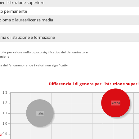
per l'istruzione superiore
nto permanente
ploma o laurea/licenza media
ema di istruzione e formazione
bile per valore nullo o poco significativo del denominatore
nibile
 del fenomeno rende i valori non significativi
Differenziali di genere per l'istruzione super
1.3
1.2
Arsoli
1.1
Italia
1.0
ti
0.9