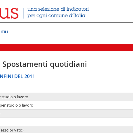
UTILI
|
Spostamenti quotidiani
NFINI DEL 2011
r studio o lavoro
per studio o lavoro
e
mezzo privato)