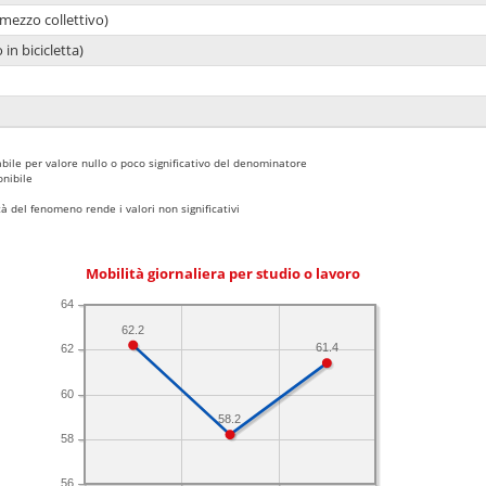
mezzo collettivo)
 in bicicletta)
bile per valore nullo o poco significativo del denominatore
nibile
 del fenomeno rende i valori non significativi
Mobilità giornaliera per studio o lavoro
64
62.2
61.4
62
60
58.2
58
56