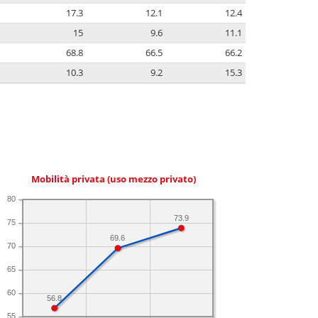
17.3
12.1
12.4
15
9.6
11.1
68.8
66.5
66.2
10.3
9.2
15.3
Mobilità privata (uso mezzo privato)
80
73.9
75
69.6
70
65
60
56.8
55