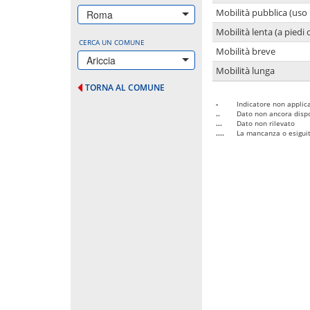
Mobilità pubblica (uso 
Roma
Mobilità lenta (a piedi o
CERCA UN COMUNE
Mobilità breve
Ariccia
Mobilità lunga
TORNA AL COMUNE
-
Indicatore non applica
..
Dato non ancora dispo
...
Dato non rilevato
....
La mancanza o esiguità