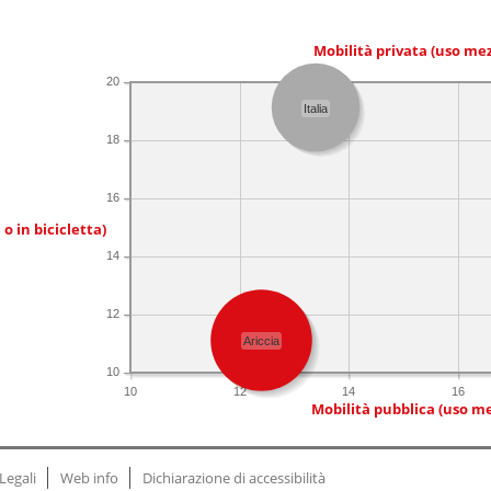
Mobilità privata (uso me
20
Italia
18
16
 o in bicicletta)
14
12
Ariccia
10
10
12
14
16
Mobilità pubblica (uso me
Legali
Web info
Dichiarazione di accessibilità