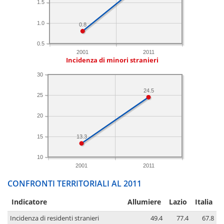
1.5
1.0
0.8
0.5
2001
2011
Incidenza di minori stranieri
30
24.5
25
20
15
13.3
10
2001
2011
CONFRONTI TERRITORIALI AL 2011
Indicatore
Allumiere
Lazio
Italia
Incidenza di residenti stranieri
49.4
77.4
67.8