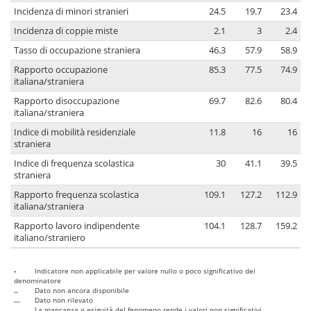
Incidenza di minori stranieri
24.5
19.7
23.4
Incidenza di coppie miste
2.1
3
2.4
Tasso di occupazione straniera
46.3
57.9
58.9
Rapporto occupazione
85.3
77.5
74.9
italiana/straniera
Rapporto disoccupazione
69.7
82.6
80.4
italiana/straniera
Indice di mobilità residenziale
11.8
16
16
straniera
Indice di frequenza scolastica
30
41.1
39.5
straniera
Rapporto frequenza scolastica
109.1
127.2
112.9
italiana/straniera
Rapporto lavoro indipendente
104.1
128.7
159.2
italiano/straniero
-
Indicatore non applicabile per valore nullo o poco significativo del
denominatore
..
Dato non ancora disponibile
...
Dato non rilevato
....
La mancanza o esiguità del fenomeno rende i valori non significativi