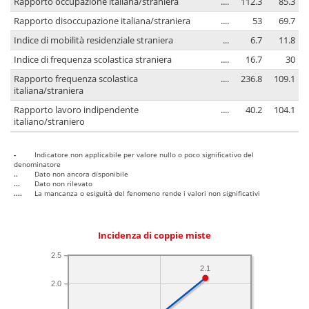
Rapporto occupazione italiana/straniera
....
112.3
85.3
Rapporto disoccupazione italiana/straniera
....
53
69.7
Indice di mobilità residenziale straniera
...
6.7
11.8
Indice di frequenza scolastica straniera
....
16.7
30
Rapporto frequenza scolastica
....
236.8
109.1
italiana/straniera
Rapporto lavoro indipendente
....
40.2
104.1
italiano/straniero
-
Indicatore non applicabile per valore nullo o poco significativo del
denominatore
..
Dato non ancora disponibile
...
Dato non rilevato
....
La mancanza o esiguità del fenomeno rende i valori non significativi
Incidenza di coppie miste
2.5
2.1
2.0