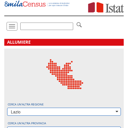
Vai
direttamente
a:
Contenuto
Ricerca
Toggle
navigation
.
ALLUMIERE
CERCA UN'ALTRA REGIONE
Lazio
CERCA UN'ALTRA PROVINCIA