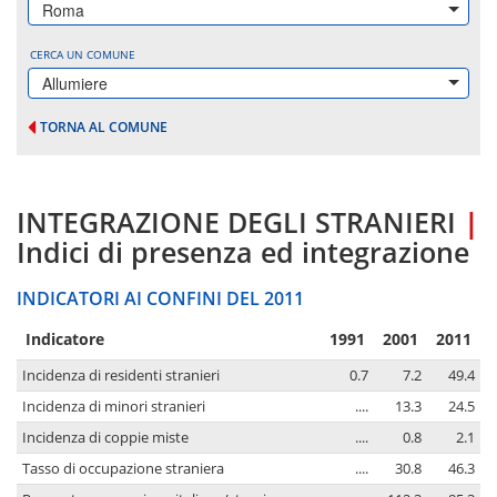
Roma
CERCA UN COMUNE
Allumiere
TORNA AL COMUNE
INTEGRAZIONE DEGLI STRANIERI
|
Indici di presenza ed integrazione
INDICATORI AI CONFINI DEL 2011
Indicatore
1991
2001
2011
Incidenza di residenti stranieri
0.7
7.2
49.4
Incidenza di minori stranieri
....
13.3
24.5
Incidenza di coppie miste
....
0.8
2.1
Tasso di occupazione straniera
....
30.8
46.3