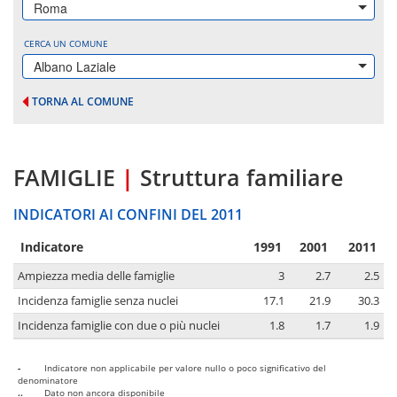
Roma
CERCA UN COMUNE
Albano Laziale
TORNA AL COMUNE
FAMIGLIE
|
Struttura familiare
INDICATORI AI CONFINI DEL 2011
Indicatore
1991
2001
2011
Ampiezza media delle famiglie
3
2.7
2.5
Incidenza famiglie senza nuclei
17.1
21.9
30.3
Incidenza famiglie con due o più nuclei
1.8
1.7
1.9
-
Indicatore non applicabile per valore nullo o poco significativo del
denominatore
..
Dato non ancora disponibile