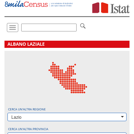
Vai
direttamente
a:
Contenuto
Ricerca
Toggle
navigation
.
ALBANO LAZIALE
CERCA UN'ALTRA REGIONE
Lazio
CERCA UN'ALTRA PROVINCIA