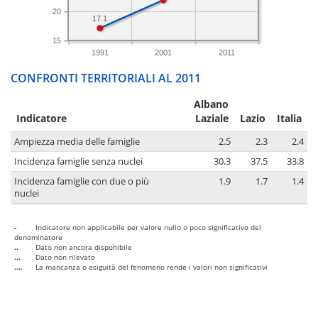
20
17.1
15
1991
2001
2011
CONFRONTI TERRITORIALI AL 2011
Albano
Indicatore
Laziale
Lazio
Italia
Ampiezza media delle famiglie
2.5
2.3
2.4
Incidenza famiglie senza nuclei
30.3
37.5
33.8
Incidenza famiglie con due o più
1.9
1.7
1.4
nuclei
-
Indicatore non applicabile per valore nullo o poco significativo del
denominatore
..
Dato non ancora disponibile
...
Dato non rilevato
....
La mancanza o esiguità del fenomeno rende i valori non significativi