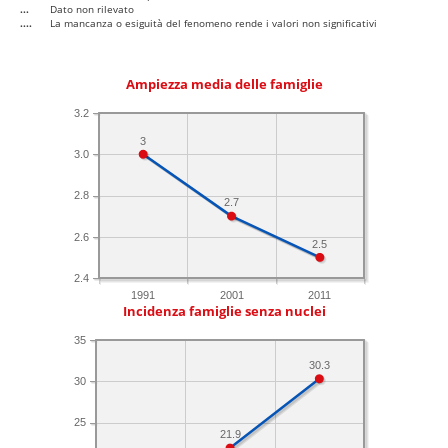
...
Dato non rilevato
....
La mancanza o esiguità del fenomeno rende i valori non significativi
Ampiezza media delle famiglie
3.2
3
3.0
2.8
2.7
2.6
2.5
2.4
1991
2001
2011
Incidenza famiglie senza nuclei
35
30.3
30
25
21.9