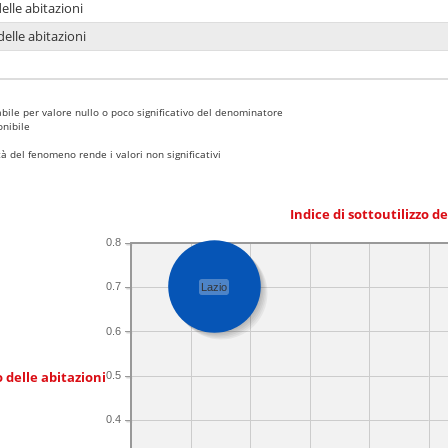
delle abitazioni
delle abitazioni
bile per valore nullo o poco significativo del denominatore
nibile
 del fenomeno rende i valori non significativi
Indice di sottoutilizzo d
0.8
0.7
Lazio
0.6
 delle abitazioni
0.5
0.4