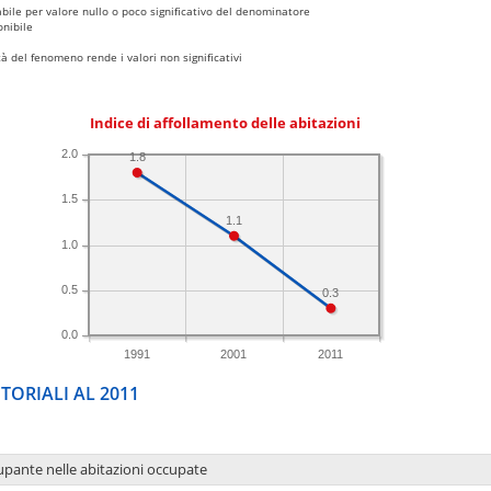
bile per valore nullo o poco significativo del denominatore
nibile
 del fenomeno rende i valori non significativi
Indice di affollamento delle abitazioni
2.0
1.8
1.5
1.1
1.0
0.5
0.3
0.0
1991
2001
2011
TORIALI AL 2011
upante nelle abitazioni occupate