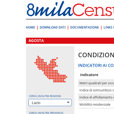
Vai
direttamente
a:
Contenuto
Ricerca
HOME
DOWNLOAD DATI
DOCUMENTAZIONE
LINKS 
.
AGOSTA
CONDIZION
INDICATORI AI CO
Indicatore
Metri quadrati per occ
Indice di sottoutilizzo 
CERCA UN'ALTRA REGIONE
Indice di affollamento 
Lazio
Mobilità residenziale
CERCA UN'ALTRA PROVINCIA