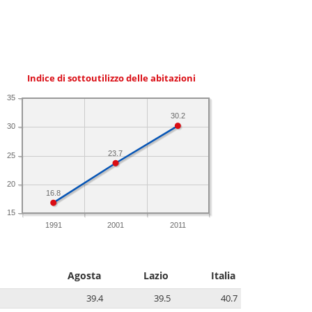
Indice di sottoutilizzo delle abitazioni
35
30.2
30
23.7
25
20
16.8
15
1991
2001
2011
Agosta
Lazio
Italia
39.4
39.5
40.7