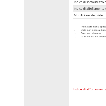
Indice di sottoutilizzo 
Indice di affollamento 
Mobilità residenziale
-
Indicatore non applica
..
Dato non ancora dispo
...
Dato non rilevato
....
La mancanza o esiguità
Indice di affollamento