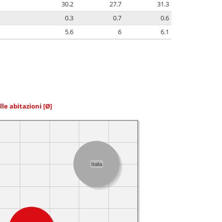
30.2
27.7
31.3
0.3
0.7
0.6
5.6
6
6.1
elle abitazioni
[Ø]
Italia