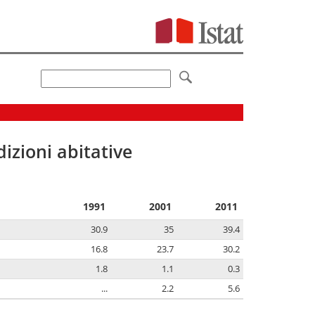
izioni abitative
1991
2001
2011
30.9
35
39.4
16.8
23.7
30.2
1.8
1.1
0.3
...
2.2
5.6