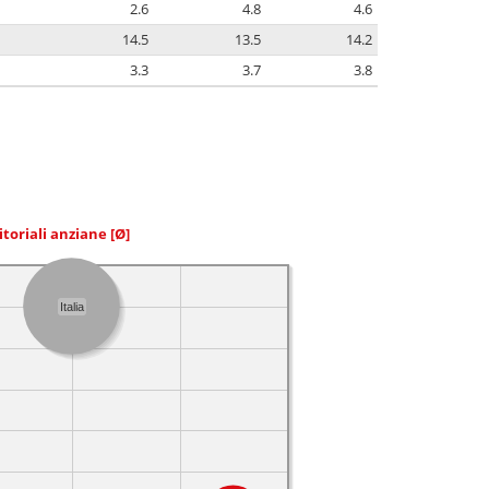
2.6
4.8
4.6
14.5
13.5
14.2
3.3
3.7
3.8
itoriali anziane
[Ø]
Italia