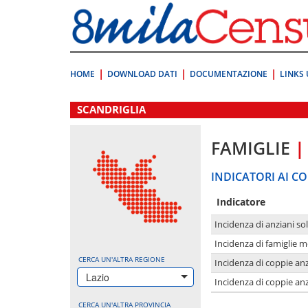
Vai
direttamente
a:
Contenuto
Ricerca
HOME
DOWNLOAD DATI
DOCUMENTAZIONE
LINKS 
.
SCANDRIGLIA
FAMIGLIE
|
INDICATORI AI CO
Indicatore
Incidenza di anziani sol
Incidenza di famiglie 
CERCA UN'ALTRA REGIONE
Incidenza di coppie anz
Lazio
Incidenza di coppie anz
CERCA UN'ALTRA PROVINCIA