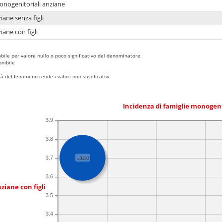
monogenitoriali anziane
iane senza figli
iane con figli
bile per valore nullo o poco significativo del denominatore
nibile
 del fenomeno rende i valori non significativi
Incidenza di famiglie monogen
3.9
3.8
3.7
Lazio
3.6
ziane con figli
3.5
3.4