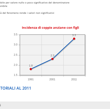
bile per valore nullo o poco significativo del denominatore
nibile
 del fenomeno rende i valori non significativi
Incidenza di coppie anziane con figli
3.5
3.3
3.0
2.5
2.3
2.0
1.8
1.5
1991
2001
2011
TORIALI AL 2011
i