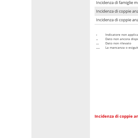
Incidenza di famiglie 
Incidenza di coppie anz
Incidenza di coppie anz
-
Indicatore non applica
..
Dato non ancora dispo
...
Dato non rilevato
....
La mancanza o esiguità
Incidenza di coppie an