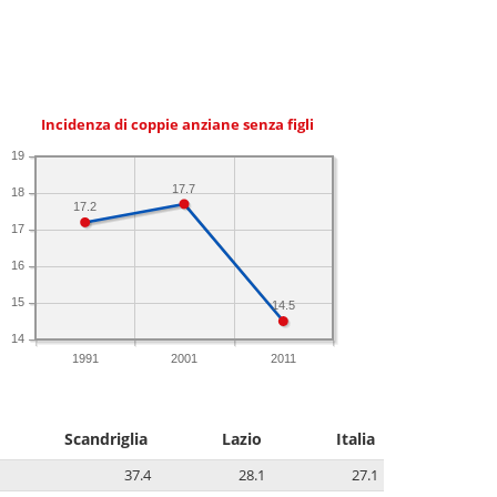
Incidenza di coppie anziane senza figli
19
17.7
18
17.2
17
16
15
14.5
14
1991
2001
2011
Scandriglia
Lazio
Italia
37.4
28.1
27.1