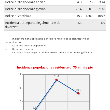
Indice di dipendenza anziani
34.3
37.9
33.4
Indice di dipendenza giovani
22.4
20.3
19.8
Indice di vecchiaia
153
186.8
168.6
Incidenza dei separati legalmente e dei
1.3
4
6.9
divorziati
-
Indicatore non applicabile per valore nullo o poco significativo del
denominatore
..
Dato non ancora disponibile
...
Dato non rilevato
....
La mancanza o esiguità del fenomeno rende i valori non significativi
Incidenza popolazione residente di 75 anni e più
12
11.6
11
10.6
10
9.3