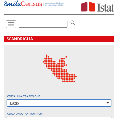
Vai
direttamente
a:
Contenuto
Ricerca
Toggle
navigation
.
SCANDRIGLIA
CERCA UN'ALTRA REGIONE
Lazio
CERCA UN'ALTRA PROVINCIA