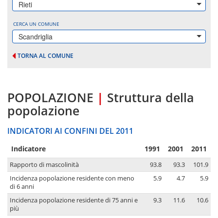
Rieti
CERCA UN COMUNE
Scandriglia
TORNA AL COMUNE
POPOLAZIONE
|
Struttura della
popolazione
INDICATORI AI CONFINI DEL 2011
Indicatore
1991
2001
2011
Rapporto di mascolinità
93.8
93.3
101.9
Incidenza popolazione residente con meno
5.9
4.7
5.9
di 6 anni
Incidenza popolazione residente di 75 anni e
9.3
11.6
10.6
più