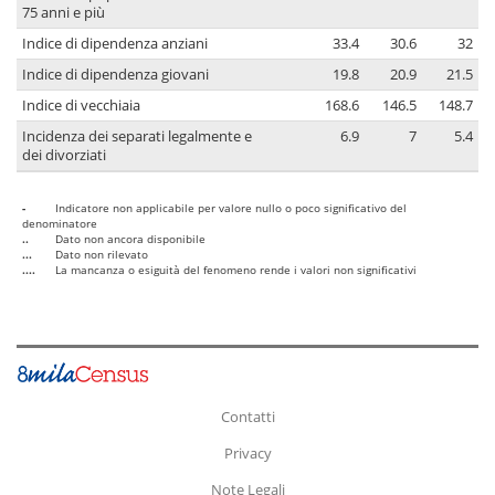
75 anni e più
Indice di dipendenza anziani
33.4
30.6
32
Indice di dipendenza giovani
19.8
20.9
21.5
Indice di vecchiaia
168.6
146.5
148.7
Incidenza dei separati legalmente e
6.9
7
5.4
dei divorziati
-
Indicatore non applicabile per valore nullo o poco significativo del
denominatore
..
Dato non ancora disponibile
...
Dato non rilevato
....
La mancanza o esiguità del fenomeno rende i valori non significativi
Contatti
Privacy
Note Legali