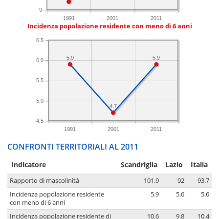
9
1991
2001
2011
Incidenza popolazione residente con meno di 6 anni
6.5
5.9
5.9
6.0
5.5
5.0
4.7
4.5
1991
2001
2011
CONFRONTI TERRITORIALI AL 2011
Indicatore
Scandriglia
Lazio
Italia
Rapporto di mascolinità
101.9
92
93.7
Incidenza popolazione residente
5.9
5.6
5.6
con meno di 6 anni
Incidenza popolazione residente di
10.6
9.8
10.4