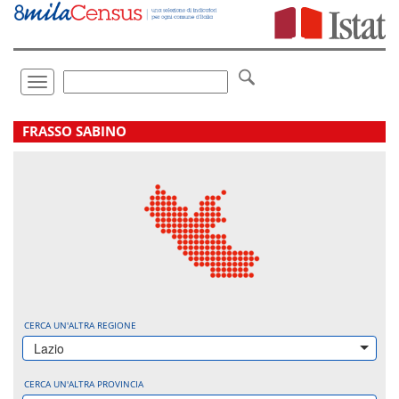
Vai
direttamente
a:
Contenuto
Ricerca
Toggle
navigation
.
FRASSO SABINO
CERCA UN'ALTRA REGIONE
Lazio
CERCA UN'ALTRA PROVINCIA