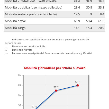
Mobilità privata (uso mezzo privato)
33.3
43.6
48.4
Mobilità pubblica (uso mezzo collettivo)
23.4
30.8
33.8
Mobilità lenta (a piedi o in bicicletta)
12.5
9
9.4
Mobilità breve
60.9
50.4
61.6
Mobilità lunga
14.1
15.4
20.9
-
Indicatore non applicabile per valore nullo o poco significativo del
denominatore
..
Dato non ancora disponibile
...
Dato non rilevato
....
La mancanza o esiguità del fenomeno rende i valori non significativi
Mobilità giornaliera per studio o lavoro
65
59.8
60
57.2
55
50
47.4