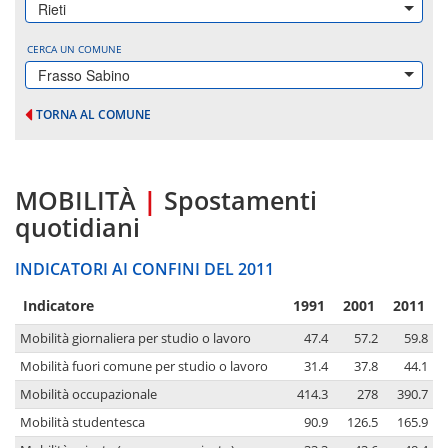
Rieti
CERCA UN COMUNE
Frasso Sabino
TORNA AL COMUNE
MOBILITÀ
|
Spostamenti
quotidiani
INDICATORI AI CONFINI DEL 2011
Indicatore
1991
2001
2011
Mobilità giornaliera per studio o lavoro
47.4
57.2
59.8
Mobilità fuori comune per studio o lavoro
31.4
37.8
44.1
Mobilità occupazionale
414.3
278
390.7
Mobilità studentesca
90.9
126.5
165.9