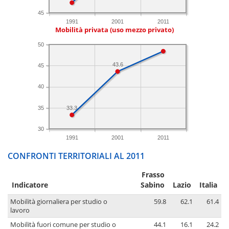
45
1991
2001
2011
Mobilità privata (uso mezzo privato)
50
43.6
45
40
35
33.3
30
1991
2001
2011
CONFRONTI TERRITORIALI AL 2011
Frasso
Indicatore
Sabino
Lazio
Italia
Mobilità giornaliera per studio o
59.8
62.1
61.4
lavoro
Mobilità fuori comune per studio o
44.1
16.1
24.2