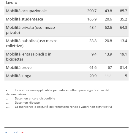
lavoro
Mobilità occupazionale
390.7
43.8
85.7
Mobilità studentesca
165.9
20.6
35.2
Mobilità privata (uso mezzo
48.4
62.6
64.3
privato)
Mobilità pubblica (uso mezzo
33.8
20.8
13.4
collettivo)
Mobilità lenta (a piedi o in
9.4
13.9
19.1
bicicletta)
Mobilità breve
61.6
67
81.4
Mobilità lunga
20.9
11.1
5
-
Indicatore non applicabile per valore nullo o poco significativo del
denominatore
..
Dato non ancora disponibile
...
Dato non rilevato
....
La mancanza o esiguità del fenomeno rende i valori non significativi