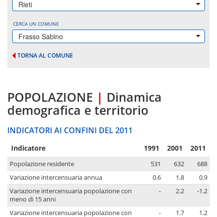
Rieti
CERCA UN COMUNE
Frasso Sabino
TORNA AL COMUNE
POPOLAZIONE
|
Dinamica
demografica e territorio
INDICATORI AI CONFINI DEL 2011
Indicatore
1991
2001
2011
Popolazione residente
531
632
688
Variazione intercensuaria annua
0.6
1.8
0.9
Variazione intercensuaria popolazione con
-
2.2
-1.2
meno di 15 anni
Variazione intercensuaria popolazione con
-
1.7
1.2