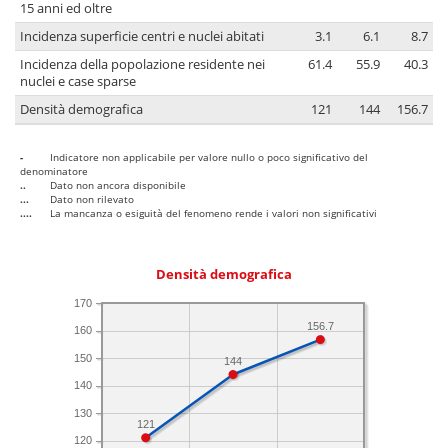
15 anni ed oltre
Incidenza superficie centri e nuclei abitati
3.1
6.1
8.7
Incidenza della popolazione residente nei
61.4
55.9
40.3
nuclei e case sparse
Densità demografica
121
144
156.7
-
Indicatore non applicabile per valore nullo o poco significativo del
denominatore
..
Dato non ancora disponibile
...
Dato non rilevato
....
La mancanza o esiguità del fenomeno rende i valori non significativi
Densità demografica
170
156.7
160
150
144
140
130
121
120