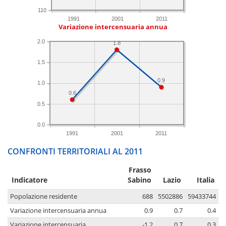
110
1991
2001
2011
Variazione intercensuaria annua
2.0
1.8
1.5
0.9
1.0
0.6
0.5
0.0
1991
2001
2011
CONFRONTI TERRITORIALI AL 2011
Frasso
Indicatore
Sabino
Lazio
Italia
Popolazione residente
688
5502886
59433744
Variazione intercensuaria annua
0.9
0.7
0.4
Variazione intercensuaria
-1.2
0.7
0.3