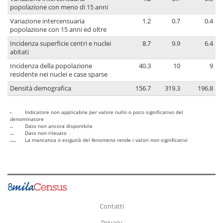
popolazione con meno di 15 anni
Variazione intercensuaria
1.2
0.7
0.4
popolazione con 15 anni ed oltre
Incidenza superficie centri e nuclei
8.7
9.9
6.4
abitati
Incidenza della popolazione
40.3
10
9
residente nei nuclei e case sparse
Densità demografica
156.7
319.3
196.8
-
Indicatore non applicabile per valore nullo o poco significativo del
denominatore
..
Dato non ancora disponibile
...
Dato non rilevato
....
La mancanza o esiguità del fenomeno rende i valori non significativi
Contatti
Privacy