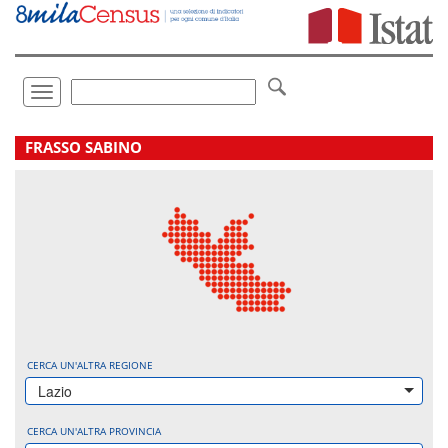
Vai
direttamente
a:
Contenuto
Ricerca
Toggle
navigation
.
FRASSO SABINO
CERCA UN'ALTRA REGIONE
Lazio
CERCA UN'ALTRA PROVINCIA