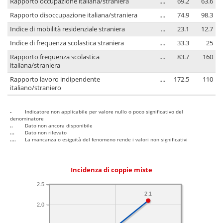
Rapporto occupazione italiana/straniera
....
69.2
63.6
Rapporto disoccupazione italiana/straniera
....
74.9
98.3
Indice di mobilità residenziale straniera
...
23.1
12.7
Indice di frequenza scolastica straniera
....
33.3
25
Rapporto frequenza scolastica
....
83.7
160
italiana/straniera
Rapporto lavoro indipendente
....
172.5
110
italiano/straniero
-
Indicatore non applicabile per valore nullo o poco significativo del
denominatore
..
Dato non ancora disponibile
...
Dato non rilevato
....
La mancanza o esiguità del fenomeno rende i valori non significativi
Incidenza di coppie miste
2.5
2.1
2.0