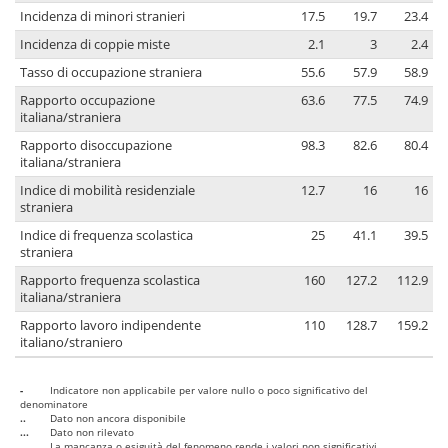
Incidenza di minori stranieri
17.5
19.7
23.4
Incidenza di coppie miste
2.1
3
2.4
Tasso di occupazione straniera
55.6
57.9
58.9
Rapporto occupazione
63.6
77.5
74.9
italiana/straniera
Rapporto disoccupazione
98.3
82.6
80.4
italiana/straniera
Indice di mobilità residenziale
12.7
16
16
straniera
Indice di frequenza scolastica
25
41.1
39.5
straniera
Rapporto frequenza scolastica
160
127.2
112.9
italiana/straniera
Rapporto lavoro indipendente
110
128.7
159.2
italiano/straniero
-
Indicatore non applicabile per valore nullo o poco significativo del
denominatore
..
Dato non ancora disponibile
...
Dato non rilevato
....
La mancanza o esiguità del fenomeno rende i valori non significativi