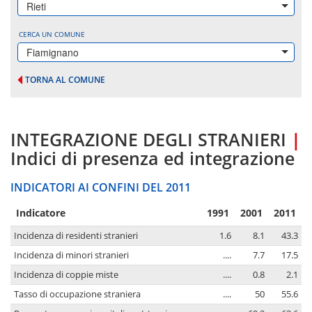
Rieti
CERCA UN COMUNE
Fiamignano
TORNA AL COMUNE
INTEGRAZIONE DEGLI STRANIERI
|
Indici di presenza ed integrazione
INDICATORI AI CONFINI DEL 2011
Indicatore
1991
2001
2011
Incidenza di residenti stranieri
1.6
8.1
43.3
Incidenza di minori stranieri
....
7.7
17.5
Incidenza di coppie miste
....
0.8
2.1
Tasso di occupazione straniera
....
50
55.6