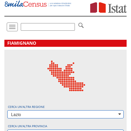
Vai
direttamente
a:
Contenuto
Ricerca
Toggle
navigation
.
FIAMIGNANO
CERCA UN'ALTRA REGIONE
Lazio
CERCA UN'ALTRA PROVINCIA