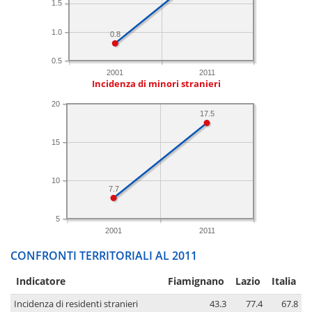
1.5
1.0
0.8
0.5
2001
2011
Incidenza di minori stranieri
20
17.5
15
10
7.7
5
2001
2011
CONFRONTI TERRITORIALI AL 2011
Indicatore
Fiamignano
Lazio
Italia
Incidenza di residenti stranieri
43.3
77.4
67.8