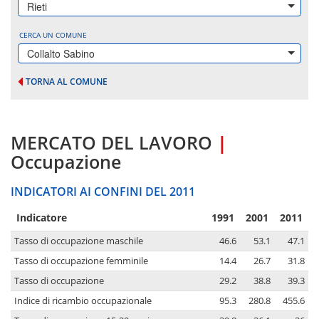
Rieti
CERCA UN COMUNE
Collalto Sabino
TORNA AL COMUNE
MERCATO DEL LAVORO
|
Occupazione
INDICATORI AI CONFINI DEL 2011
Indicatore
1991
2001
2011
Tasso di occupazione maschile
46.6
53.1
47.1
Tasso di occupazione femminile
14.4
26.7
31.8
Tasso di occupazione
29.2
38.8
39.3
Indice di ricambio occupazionale
95.3
280.8
455.6