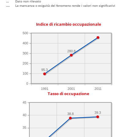
...
Dato non rilevato
....
La mancanza o esiguità del fenomeno rende i valori non significativi
Indice di ricambio occupazionale
500
400
280.8
300
200
95.3
100
0
1991
2001
2011
Tasso di occupazione
45
39.3
38.8
40
35