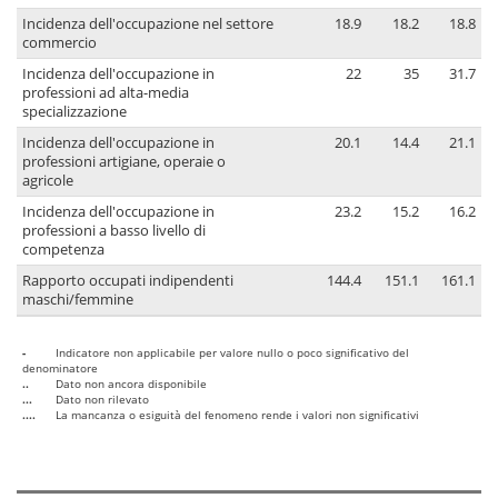
Incidenza dell'occupazione nel settore
18.9
18.2
18.8
commercio
Incidenza dell'occupazione in
22
35
31.7
professioni ad alta-media
specializzazione
Incidenza dell'occupazione in
20.1
14.4
21.1
professioni artigiane, operaie o
agricole
Incidenza dell'occupazione in
23.2
15.2
16.2
professioni a basso livello di
competenza
Rapporto occupati indipendenti
144.4
151.1
161.1
maschi/femmine
-
Indicatore non applicabile per valore nullo o poco significativo del
denominatore
..
Dato non ancora disponibile
...
Dato non rilevato
....
La mancanza o esiguità del fenomeno rende i valori non significativi