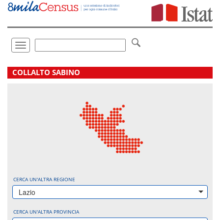
Vai
direttamente
a:
Contenuto
Ricerca
Toggle
navigation
.
COLLALTO SABINO
CERCA UN'ALTRA REGIONE
Lazio
CERCA UN'ALTRA PROVINCIA