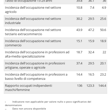
Tasso di occupazione 15-29 anni
39.8
36.1
36
Incidenza dell'occupazione nel settore
10.8
7.4
4.9
agricolo
Incidenza dell'occupazione nel settore
30.2
29.5
25.6
industriale
Incidenza dell'occupazione nel settore
43.9
47.2
50.6
terziario extracommercio
Incidenza dell'occupazione nel settore
15.1
15.9
18.9
commercio
Incidenza dell'occupazione in professioni ad
18.7
32.4
22
alta-media specializzazione
Incidenza dell'occupazione in professioni
37.4
29.5
20.1
artigiane, operaie o agricole
Incidenza dell'occupazione in professioni a
14.4
16.5
23.2
basso livello di competenza
Rapporto occupati indipendenti
136
123.3
144.4
maschi/femmine
-
Indicatore non applicabile per valore nullo o poco significativo del
denominatore
..
Dato non ancora disponibile