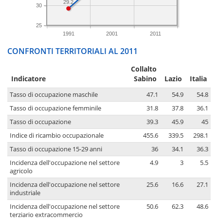
29.2
30
25
1991
2001
2011
CONFRONTI TERRITORIALI AL 2011
Collalto
Indicatore
Sabino
Lazio
Italia
Tasso di occupazione maschile
47.1
54.9
54.8
Tasso di occupazione femminile
31.8
37.8
36.1
Tasso di occupazione
39.3
45.9
45
Indice di ricambio occupazionale
455.6
339.5
298.1
Tasso di occupazione 15-29 anni
36
34.1
36.3
Incidenza dell'occupazione nel settore
4.9
3
5.5
agricolo
Incidenza dell'occupazione nel settore
25.6
16.6
27.1
industriale
Incidenza dell'occupazione nel settore
50.6
62.3
48.6
terziario extracommercio