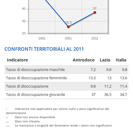
37
40
30
25.3
20
1991
2001
2011
CONFRONTI TERRITORIALI AL 2011
Indicatore
Antrodoco
Lazio
Italia
Tasso di disoccupazione maschile
7.2
9.8
9.8
Tasso di disoccupazione femminile
13.3
13
13.6
Tasso di disoccupazione
9.8
11.2
11.4
Tasso di disoccupazione giovanile
37
36.5
34.7
-
Indicatore non applicabile per valore nullo o poco significativo del
denominatore
..
Dato non ancora disponibile
...
Dato non rilevato
....
La mancanza o esiguità del fenomeno rende i valori non significativi