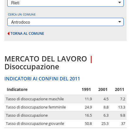
Rieti
CERCA UN COMUNE
Antrodoco
TORNA AL COMUNE
MERCATO DEL LAVORO
|
Disoccupazione
INDICATORI AI CONFINI DEL 2011
Indicatore
1991
2001
2011
Tasso di disoccupazione maschile
11.9
4.5
7.2
Tasso di disoccupazione femminile
24.9
8.8
13.3
Tasso di disoccupazione
16.5
6.3
9.8
Tasso di disoccupazione giovanile
50.8
25.3
37