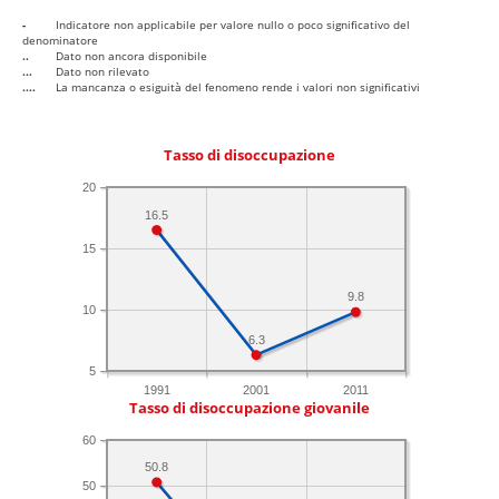
-
Indicatore non applicabile per valore nullo o poco significativo del
denominatore
..
Dato non ancora disponibile
...
Dato non rilevato
....
La mancanza o esiguità del fenomeno rende i valori non significativi
Tasso di disoccupazione
20
16.5
15
9.8
10
6.3
5
1991
2001
2011
Tasso di disoccupazione giovanile
60
50.8
50