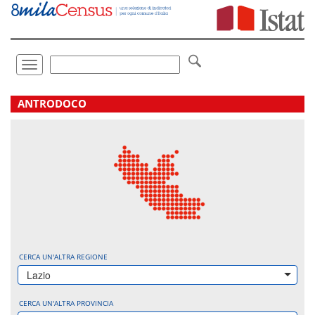
Vai
direttamente
a:
Contenuto
Ricerca
Toggle
navigation
.
ANTRODOCO
CERCA UN'ALTRA REGIONE
Lazio
CERCA UN'ALTRA PROVINCIA