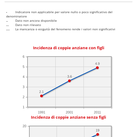
-
Indicatore non applicabile per valore nullo o poco significativo del
denominatore
..
Dato non ancora disponibile
...
Dato non rilevato
....
La mancanza o esiguità del fenomeno rende i valori non significativi
Incidenza di coppie anziane con figli
6
4.9
5
3.6
4
3
2.1
2
1
1991
2001
2011
Incidenza di coppie anziane senza figli
20
19