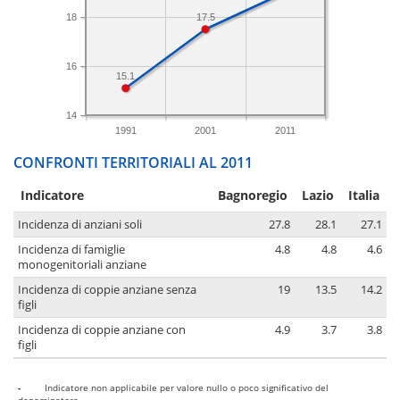
18
17.5
16
15.1
14
1991
2001
2011
CONFRONTI TERRITORIALI AL 2011
Indicatore
Bagnoregio
Lazio
Italia
Incidenza di anziani soli
27.8
28.1
27.1
Incidenza di famiglie
4.8
4.8
4.6
monogenitoriali anziane
Incidenza di coppie anziane senza
19
13.5
14.2
figli
Incidenza di coppie anziane con
4.9
3.7
3.8
figli
-
Indicatore non applicabile per valore nullo o poco significativo del