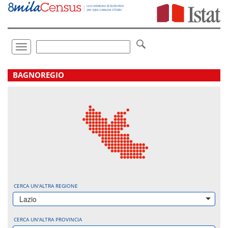
Vai
direttamente
a:
Contenuto
Ricerca
Toggle
navigation
.
BAGNOREGIO
CERCA UN'ALTRA REGIONE
Lazio
CERCA UN'ALTRA PROVINCIA