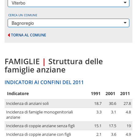
Viterbo
CERCA UN COMUNE
Bagnoregio
TORNA AL COMUNE
FAMIGLIE
|
Struttura delle
famiglie anziane
INDICATORI AI CONFINI DEL 2011
Indicatore
1991
2001
2011
Incidenza di anziani soli
18.7
30.6
27.8
Incidenza di famiglie monogenitoriali
3.3
3.1
4.8
anziane
Incidenza di coppie anziane senza figli
15.1
17.5
19
Incidenza di coppie anziane con figli
2.1
3.6
4.9