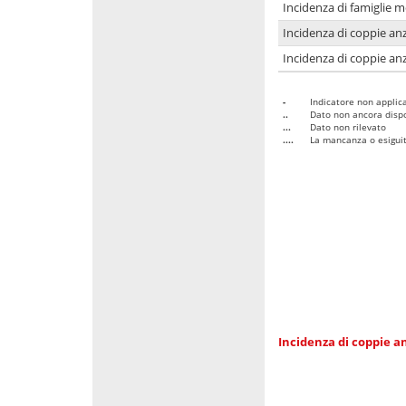
Incidenza di famiglie 
Incidenza di coppie anz
Incidenza di coppie anz
-
Indicatore non applica
..
Dato non ancora dispo
...
Dato non rilevato
....
La mancanza o esiguità
Incidenza di coppie an