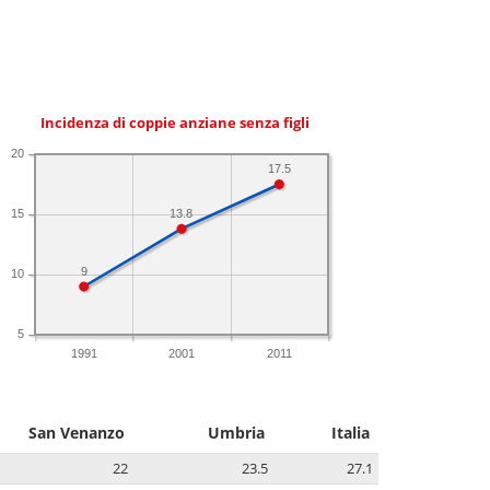
Incidenza di coppie anziane senza figli
20
17.5
13.8
15
9
10
5
1991
2001
2011
San Venanzo
Umbria
Italia
22
23.5
27.1