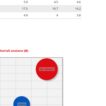
5.9
4.5
4.6
17.5
16.7
14.2
4.9
4
3.8
itoriali anziane
[Ø]
San Venanzo
Umbria