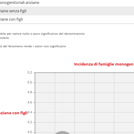
monogenitoriali anziane
iane senza figli
iane con figli
bile per valore nullo o poco significativo del denominatore
nibile
 del fenomeno rende i valori non significativi
Incidenza di famiglie monogen
5.2
5.0
4.8
4.6
ziane con figli
4.4
4.2
4.0