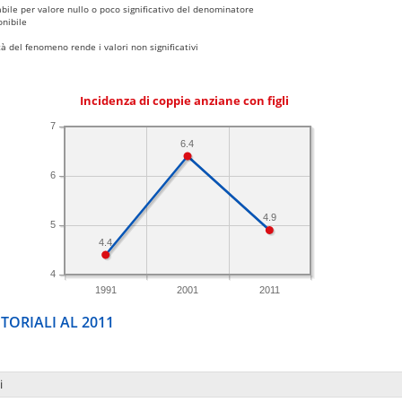
bile per valore nullo o poco significativo del denominatore
nibile
 del fenomeno rende i valori non significativi
Incidenza di coppie anziane con figli
7
6.4
6
4.9
5
4.4
4
1991
2001
2011
TORIALI AL 2011
i