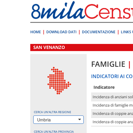
Vai
direttamente
a:
Contenuto
Ricerca
HOME
DOWNLOAD DATI
DOCUMENTAZIONE
LINKS 
.
SAN VENANZO
FAMIGLIE
|
INDICATORI AI CO
Indicatore
Incidenza di anziani sol
Incidenza di famiglie 
CERCA UN'ALTRA REGIONE
Incidenza di coppie anz
Umbria
Incidenza di coppie anz
CERCA UN'ALTRA PROVINCIA