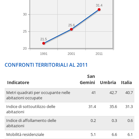
31.4
30
25.6
25
21.5
20
1991
2001
2011
CONFRONTI TERRITORIALI AL 2011
San
Indicatore
Gemini
Umbria
Italia
Metri quadrati per occupante nelle
41
42.7
40.7
abitazioni occupate
Indice di sottoutilizzo delle
31.4
35.6
31.3
abitazioni
Indice di affollamento delle
0.2
0.3
0.6
abitazioni
Mobilità residenziale
5.1
6.6
6.1