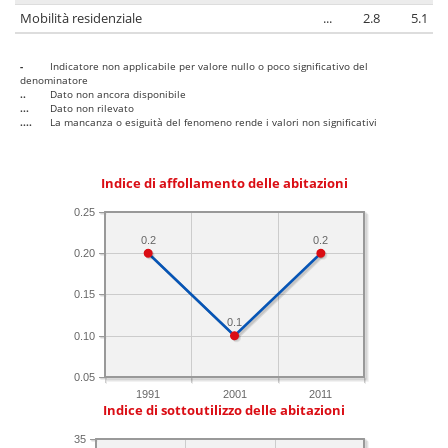
Mobilità residenziale
...
2.8
5.1
-
Indicatore non applicabile per valore nullo o poco significativo del
denominatore
..
Dato non ancora disponibile
...
Dato non rilevato
....
La mancanza o esiguità del fenomeno rende i valori non significativi
Indice di affollamento delle abitazioni
0.25
0.2
0.2
0.20
0.15
0.1
0.10
0.05
1991
2001
2011
Indice di sottoutilizzo delle abitazioni
35