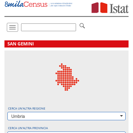
Vai
direttamente
a:
Contenuto
Ricerca
Toggle
navigation
.
SAN GEMINI
CERCA UN'ALTRA REGIONE
Umbria
CERCA UN'ALTRA PROVINCIA