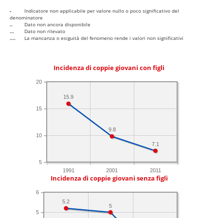
-
Indicatore non applicabile per valore nullo o poco significativo del
denominatore
..
Dato non ancora disponibile
...
Dato non rilevato
....
La mancanza o esiguità del fenomeno rende i valori non significativi
Incidenza di coppie giovani con figli
20
15.9
15
9.8
10
7.1
5
1991
2001
2011
Incidenza di coppie giovani senza figli
6
5.2
5
5