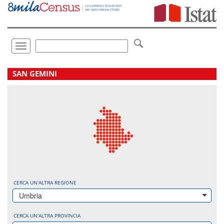
Vai
direttamente
a:
Contenuto
Ricerca
Toggle
navigation
.
SAN GEMINI
CERCA UN'ALTRA REGIONE
Umbria
CERCA UN'ALTRA PROVINCIA