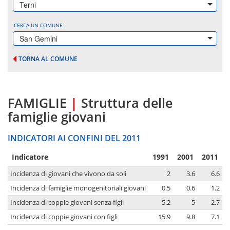
Terni
CERCA UN COMUNE
San Gemini
TORNA AL COMUNE
FAMIGLIE
|
Struttura delle
famiglie giovani
INDICATORI AI CONFINI DEL 2011
Indicatore
1991
2001
2011
Incidenza di giovani che vivono da soli
2
3.6
6.6
Incidenza di famiglie monogenitoriali giovani
0.5
0.6
1.2
Incidenza di coppie giovani senza figli
5.2
5
2.7
Incidenza di coppie giovani con figli
15.9
9.8
7.1