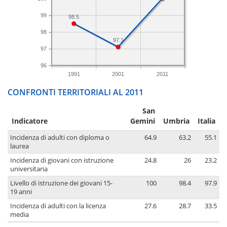
99
98.5
98
97.1
97
96
1991
2001
2011
CONFRONTI TERRITORIALI AL 2011
San
Indicatore
Gemini
Umbria
Italia
Incidenza di adulti con diploma o
64.9
63.2
55.1
laurea
Incidenza di giovani con istruzione
24.8
26
23.2
universitaria
Livello di istruzione dei giovani 15-
100
98.4
97.9
19 anni
Incidenza di adulti con la licenza
27.6
28.7
33.5
media