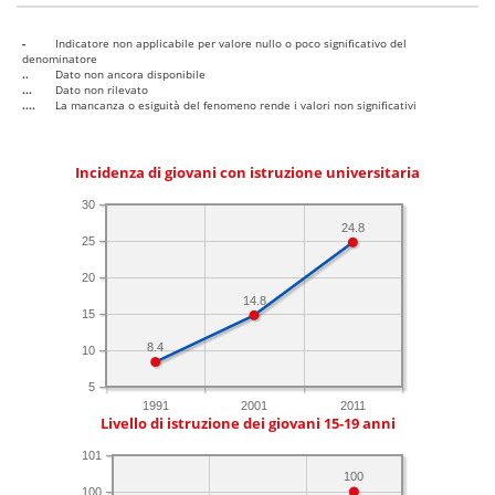
-
Indicatore non applicabile per valore nullo o poco significativo del
denominatore
..
Dato non ancora disponibile
...
Dato non rilevato
....
La mancanza o esiguità del fenomeno rende i valori non significativi
Incidenza di giovani con istruzione universitaria
30
24.8
25
20
14.8
15
8.4
10
5
1991
2001
2011
Livello di istruzione dei giovani 15-19 anni
101
100
100