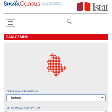
Vai
direttamente
a:
Contenuto
Ricerca
Toggle
navigation
.
SAN GEMINI
CERCA UN'ALTRA REGIONE
Umbria
CERCA UN'ALTRA PROVINCIA