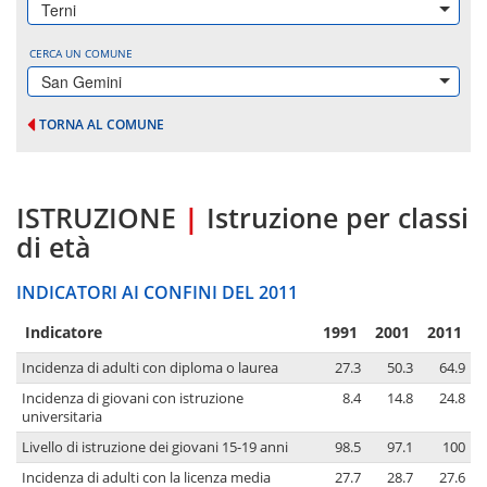
Terni
CERCA UN COMUNE
San Gemini
TORNA AL COMUNE
ISTRUZIONE
|
Istruzione per classi
di età
INDICATORI AI CONFINI DEL 2011
Indicatore
1991
2001
2011
Incidenza di adulti con diploma o laurea
27.3
50.3
64.9
Incidenza di giovani con istruzione
8.4
14.8
24.8
universitaria
Livello di istruzione dei giovani 15-19 anni
98.5
97.1
100
Incidenza di adulti con la licenza media
27.7
28.7
27.6