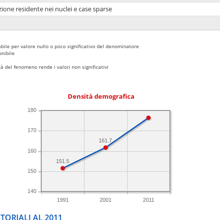
ione residente nei nuclei e case sparse
bile per valore nullo o poco significativo del denominatore
nibile
 del fenomeno rende i valori non significativi
Densità demografica
180
170
161.7
160
151.5
150
140
1991
2001
2011
TORIALI AL 2011