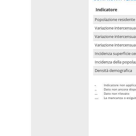
Indicatore
Popolazione residente
Variazione intercensua
Variazione intercensua
Variazione intercensua
Incidenza superficie cen
Incidenza della popolaz
Densità demografica
-
Indicatore non applica
..
Dato non ancora dispo
...
Dato non rilevato
....
La mancanza o esiguità