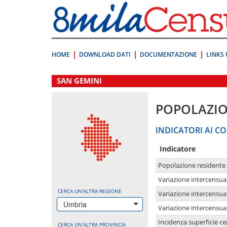
Vai
direttamente
a:
Contenuto
Ricerca
HOME
DOWNLOAD DATI
DOCUMENTAZIONE
LINKS 
.
SAN GEMINI
POPOLAZI
INDICATORI AI CO
Indicatore
Popolazione residente
Variazione intercensua
CERCA UN'ALTRA REGIONE
Variazione intercensua
Umbria
Variazione intercensua
Incidenza superficie cen
CERCA UN'ALTRA PROVINCIA