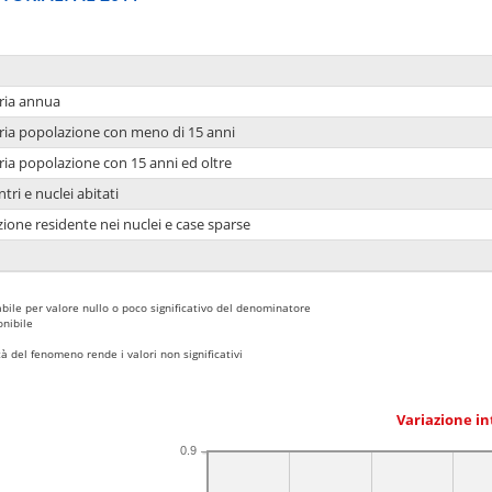
ria annua
ria popolazione con meno di 15 anni
ria popolazione con 15 anni ed oltre
tri e nuclei abitati
ione residente nei nuclei e case sparse
bile per valore nullo o poco significativo del denominatore
nibile
 del fenomeno rende i valori non significativi
Variazione i
0.9