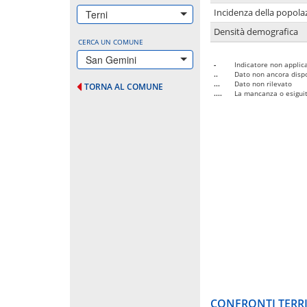
Incidenza della popolaz
Terni
Densità demografica
CERCA UN COMUNE
San Gemini
-
Indicatore non applica
..
Dato non ancora dispo
...
Dato non rilevato
TORNA AL COMUNE
....
La mancanza o esiguità
CONFRONTI TERRI