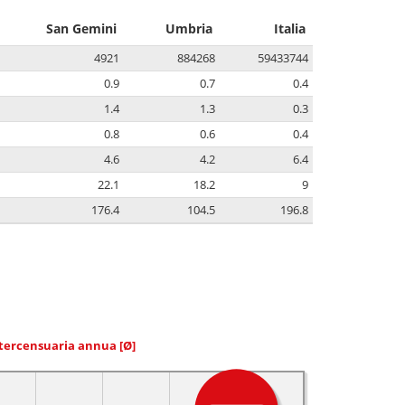
San Gemini
Umbria
Italia
4921
884268
59433744
0.9
0.7
0.4
1.4
1.3
0.3
0.8
0.6
0.4
4.6
4.2
6.4
22.1
18.2
9
176.4
104.5
196.8
ntercensuaria annua
[Ø]