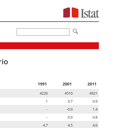
rio
1991
2001
2011
4226
4510
4921
1
0.7
0.9
-
-0.9
1.4
-
0.9
0.8
4.7
4.5
4.6