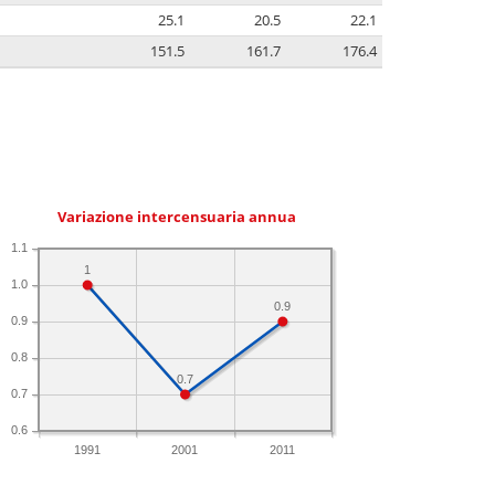
25.1
20.5
22.1
151.5
161.7
176.4
Variazione intercensuaria annua
1.1
1
1.0
0.9
0.9
0.8
0.7
0.7
0.6
1991
2001
2011