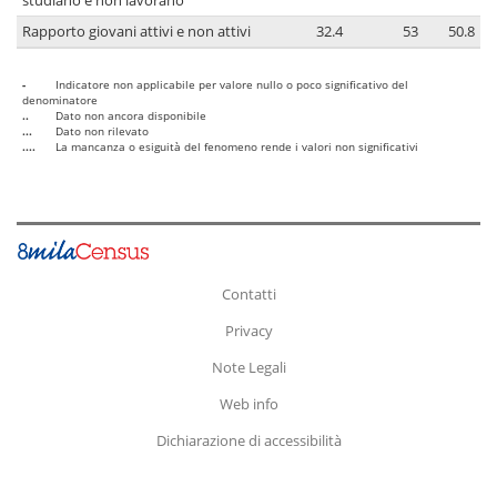
studiano e non lavorano
Rapporto giovani attivi e non attivi
32.4
53
50.8
-
Indicatore non applicabile per valore nullo o poco significativo del
denominatore
..
Dato non ancora disponibile
...
Dato non rilevato
....
La mancanza o esiguità del fenomeno rende i valori non significativi
Contatti
Privacy
Note Legali
Web info
Dichiarazione di accessibilità