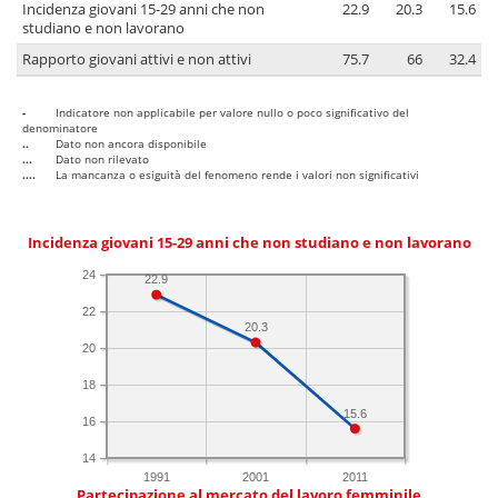
Incidenza giovani 15-29 anni che non
22.9
20.3
15.6
studiano e non lavorano
Rapporto giovani attivi e non attivi
75.7
66
32.4
-
Indicatore non applicabile per valore nullo o poco significativo del
denominatore
..
Dato non ancora disponibile
...
Dato non rilevato
....
La mancanza o esiguità del fenomeno rende i valori non significativi
Incidenza giovani 15-29 anni che non studiano e non lavorano
24
22.9
22
20.3
20
18
15.6
16
14
1991
2001
2011
Partecipazione al mercato del lavoro femminile