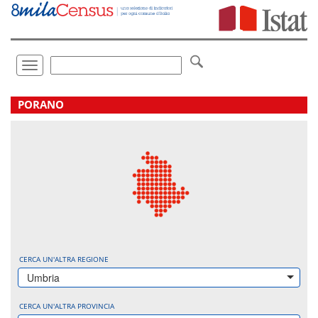
Vai
direttamente
a:
Contenuto
Ricerca
Toggle
navigation
.
PORANO
CERCA UN'ALTRA REGIONE
Umbria
CERCA UN'ALTRA PROVINCIA