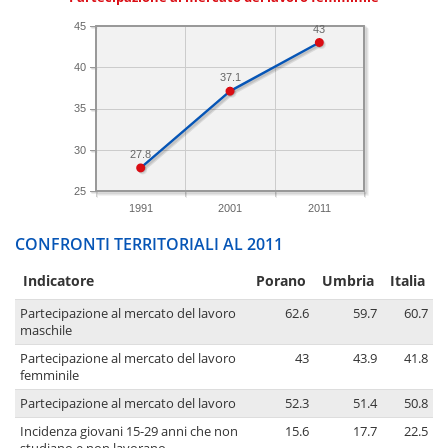
45
43
40
37.1
35
30
27.8
25
1991
2001
2011
CONFRONTI TERRITORIALI AL 2011
Indicatore
Porano
Umbria
Italia
Partecipazione al mercato del lavoro
62.6
59.7
60.7
maschile
Partecipazione al mercato del lavoro
43
43.9
41.8
femminile
Partecipazione al mercato del lavoro
52.3
51.4
50.8
Incidenza giovani 15-29 anni che non
15.6
17.7
22.5