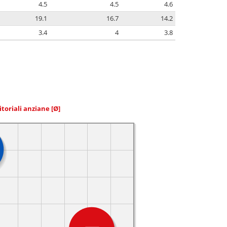
4.5
4.5
4.6
19.1
16.7
14.2
3.4
4
3.8
itoriali anziane
[Ø]