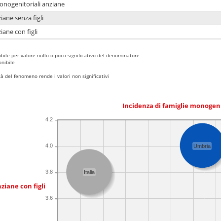
monogenitoriali anziane
iane senza figli
iane con figli
bile per valore nullo o poco significativo del denominatore
nibile
 del fenomeno rende i valori non significativi
Incidenza di famiglie monogen
4.2
4.0
Umbria
3.8
Italia
ziane con figli
3.6