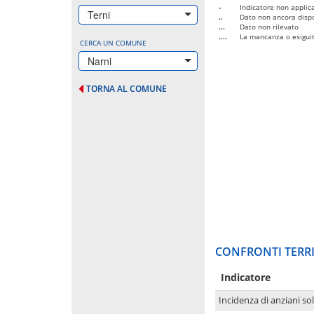
-
Indicatore non applica
Terni
..
Dato non ancora dispo
...
Dato non rilevato
....
La mancanza o esiguità
CERCA UN COMUNE
Narni
TORNA AL COMUNE
CONFRONTI TERRI
Indicatore
Incidenza di anziani sol