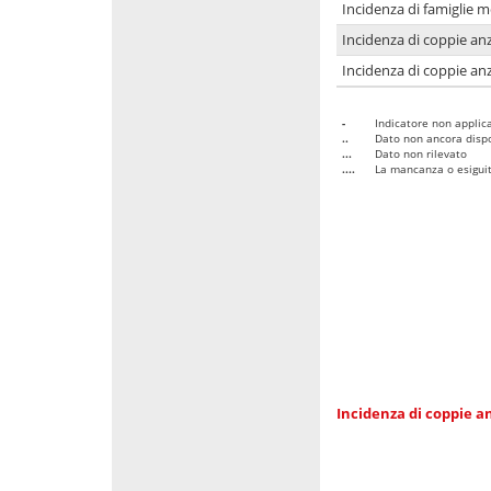
Incidenza di famiglie 
Incidenza di coppie anz
Incidenza di coppie anz
-
Indicatore non applica
..
Dato non ancora dispo
...
Dato non rilevato
....
La mancanza o esiguità
Incidenza di coppie an