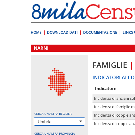
Vai
direttamente
a:
Contenuto
Ricerca
HOME
DOWNLOAD DATI
DOCUMENTAZIONE
LINKS 
.
NARNI
FAMIGLIE
|
INDICATORI AI CO
Indicatore
Incidenza di anziani sol
Incidenza di famiglie 
CERCA UN'ALTRA REGIONE
Incidenza di coppie anz
Umbria
Incidenza di coppie anz
CERCA UN'ALTRA PROVINCIA