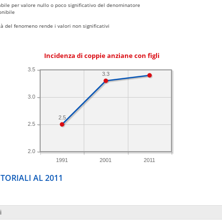
bile per valore nullo o poco significativo del denominatore
nibile
 del fenomeno rende i valori non significativi
Incidenza di coppie anziane con figli
3.5
3.3
3.0
2.5
2.5
2.0
1991
2001
2011
TORIALI AL 2011
i