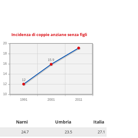
Incidenza di coppie anziane senza figli
20
18
15.9
16
14
12
12
10
1991
2001
2011
Narni
Umbria
Italia
24.7
23.5
27.1