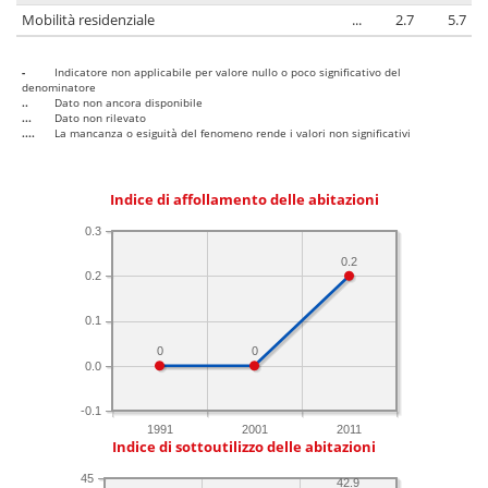
Mobilità residenziale
...
2.7
5.7
-
Indicatore non applicabile per valore nullo o poco significativo del
denominatore
..
Dato non ancora disponibile
...
Dato non rilevato
....
La mancanza o esiguità del fenomeno rende i valori non significativi
Indice di affollamento delle abitazioni
0.3
0.2
0.2
0.1
0
0
0.0
-0.1
1991
2001
2011
Indice di sottoutilizzo delle abitazioni
45
42.9