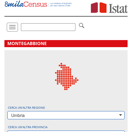
Vai
direttamente
a:
Contenuto
Ricerca
Toggle
navigation
.
MONTEGABBIONE
CERCA UN'ALTRA REGIONE
Umbria
CERCA UN'ALTRA PROVINCIA