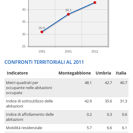
40
38.1
35
30.9
30
25
1991
2001
2011
CONFRONTI TERRITORIALI AL 2011
Indicatore
Montegabbione
Umbria
Italia
Metri quadrati per
48.1
42.7
40.7
occupante nelle abitazioni
occupate
Indice di sottoutilizzo delle
42.9
35.6
31.3
abitazioni
Indice di affollamento delle
0.2
0.3
0.6
abitazioni
Mobilità residenziale
5.7
6.6
6.1