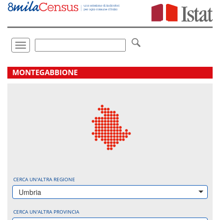
Vai
direttamente
a:
Contenuto
Ricerca
Toggle
navigation
.
MONTEGABBIONE
CERCA UN'ALTRA REGIONE
Umbria
CERCA UN'ALTRA PROVINCIA