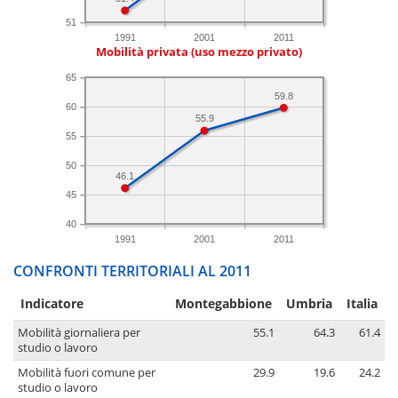
51
1991
2001
2011
Mobilità privata (uso mezzo privato)
65
59.8
60
55.9
55
50
46.1
45
40
1991
2001
2011
CONFRONTI TERRITORIALI AL 2011
Indicatore
Montegabbione
Umbria
Italia
Mobilità giornaliera per
55.1
64.3
61.4
studio o lavoro
Mobilità fuori comune per
29.9
19.6
24.2
studio o lavoro