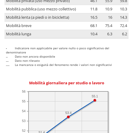
Mobilità privata (uso mezzo privato)
46.1
55.9
59.8
Mobilità pubblica (uso mezzo collettivo)
11.8
10.9
10.3
Mobilità lenta (a piedi o in bicicletta)
16.5
16
14.3
Mobilità breve
68.1
75.4
72.4
Mobilità lunga
10.4
6.3
6.2
-
Indicatore non applicabile per valore nullo o poco significativo del
denominatore
..
Dato non ancora disponibile
...
Dato non rilevato
....
La mancanza o esiguità del fenomeno rende i valori non significativi
Mobilità giornaliera per studio o lavoro
56
55.1
55
54
53.4
53
52
51.4