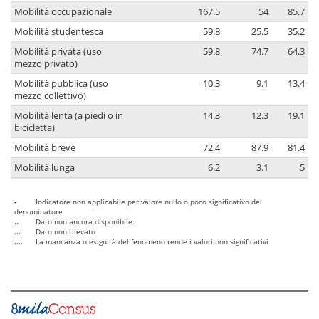
Mobilità occupazionale
167.5
54
85.7
Mobilità studentesca
59.8
25.5
35.2
Mobilità privata (uso
59.8
74.7
64.3
mezzo privato)
Mobilità pubblica (uso
10.3
9.1
13.4
mezzo collettivo)
Mobilità lenta (a piedi o in
14.3
12.3
19.1
bicicletta)
Mobilità breve
72.4
87.9
81.4
Mobilità lunga
6.2
3.1
5
-
Indicatore non applicabile per valore nullo o poco significativo del
denominatore
..
Dato non ancora disponibile
...
Dato non rilevato
....
La mancanza o esiguità del fenomeno rende i valori non significativi