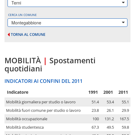
Terni
CERCA UN COMUNE
Montegabbione
TORNA AL COMUNE
MOBILITÀ
|
Spostamenti
quotidiani
INDICATORI AI CONFINI DEL 2011
Indicatore
1991
2001
2011
Mobilità giornaliera per studio o lavoro
51.4
53.4
55.1
Mobilità fuori comune per studio o lavoro
23.8
26.1
29.9
Mobilità occupazionale
100
131.2
167.5
Mobilità studentesca
67.3
49.5
59.8