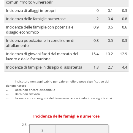
comuni "molto vulnerabili"
Incidenza di alloggi impropri
0
0.1
0.3
Incidenza delle famiglie numerose
2
0.4
0.8
Incidenza delle famiglie con potenziale
0.9
0.6
0.6
disagio economico
Incidenza popolazione in condizione di
0.8
0.5
0.3
affollamento
Incidenza di giovani fuori dal mercato del
15.4
10.2
12.9
lavoro e dalla formazione
Incidenza di famiglie in disagio di assistenza
1.8
2.7
4.4
-
Indicatore non applicabile per valore nullo o poco significativo del
denominatore
..
Dato non ancora disponibile
...
Dato non rilevato
....
La mancanza o esiguità del fenomeno rende i valori non significativi
Incidenza delle famiglie numerose
2.5
2