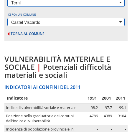
Terni
CERCA UN COMUNE
Castel Viscardo
TORNA AL COMUNE
VULNERABILITÀ MATERIALE E
SOCIALE
|
Potenziali difficoltà
materiali e sociali
INDICATORI AI CONFINI DEL 2011
Indicatore
1991
2001
2011
Indice di vulnerabilità sociale e materiale
98.2
97.7
99.1
Posizione nella graduatoria dei comuni
4786
4389
3104
dell'indice di vulnerabilità
Incidenza di popolazione provinciale in
-
-
-