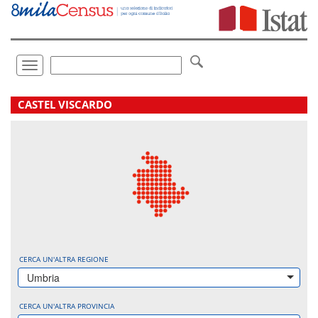
Vai
direttamente
a:
Contenuto
Ricerca
Toggle
navigation
.
CASTEL VISCARDO
CERCA UN'ALTRA REGIONE
Umbria
CERCA UN'ALTRA PROVINCIA