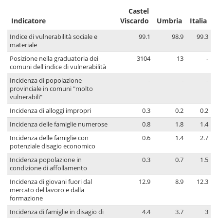
Castel
Indicatore
Viscardo
Umbria
Italia
Indice di vulnerabilità sociale e
99.1
98.9
99.3
materiale
Posizione nella graduatoria dei
3104
13
-
comuni dell'indice di vulnerabilità
Incidenza di popolazione
-
-
-
provinciale in comuni "molto
vulnerabili"
Incidenza di alloggi impropri
0.3
0.2
0.2
Incidenza delle famiglie numerose
0.8
1.8
1.4
Incidenza delle famiglie con
0.6
1.4
2.7
potenziale disagio economico
Incidenza popolazione in
0.3
0.7
1.5
condizione di affollamento
Incidenza di giovani fuori dal
12.9
8.9
12.3
mercato del lavoro e dalla
formazione
Incidenza di famiglie in disagio di
4.4
3.7
3