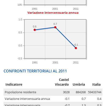
105
1991
2001
2011
Variazione intercensuaria annua
1.0
0.7
0.6
0.5
-0.1
0.0
-0.5
1991
2001
2011
CONFRONTI TERRITORIALI AL 2011
Castel
Indicatore
Viscardo
Umbria
Italia
Popolazione residente
3028
884268
59433744
Variazione intercensuaria annua
-0.1
0.7
0.4
Variazione intercensuaria
-0.7
1.3
0.3