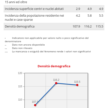
15 anni ed oltre
Incidenza superficie centri e nuclei abitati
2.9
4.9
4.9
Incidenza della popolazione residente nei
4.2
5.8
5.5
nuclei e case sparse
Densità demografica
107.9
116.2
115.5
-
Indicatore non applicabile per valore nullo o poco significativo del
denominatore
..
Dato non ancora disponibile
...
Dato non rilevato
....
La mancanza o esiguità del fenomeno rende i valori non significativi
Densità demografica
120
116.2
115.5
115
110
107.9