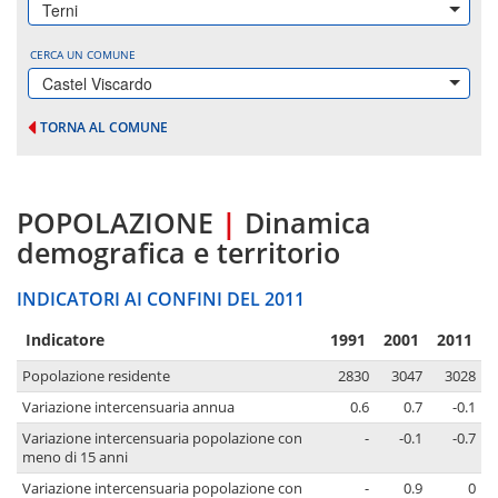
Terni
CERCA UN COMUNE
Castel Viscardo
TORNA AL COMUNE
POPOLAZIONE
|
Dinamica
demografica e territorio
INDICATORI AI CONFINI DEL 2011
Indicatore
1991
2001
2011
Popolazione residente
2830
3047
3028
Variazione intercensuaria annua
0.6
0.7
-0.1
Variazione intercensuaria popolazione con
-
-0.1
-0.7
meno di 15 anni
Variazione intercensuaria popolazione con
-
0.9
0