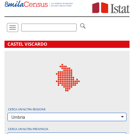
Vai
direttamente
a:
Contenuto
Ricerca
Toggle
navigation
.
CASTEL VISCARDO
CERCA UN'ALTRA REGIONE
Umbria
CERCA UN'ALTRA PROVINCIA