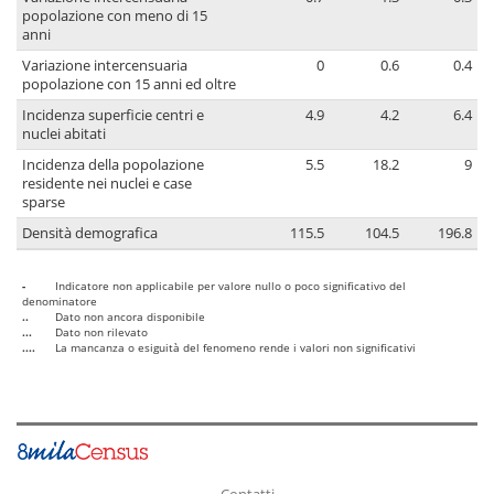
popolazione con meno di 15
anni
Variazione intercensuaria
0
0.6
0.4
popolazione con 15 anni ed oltre
Incidenza superficie centri e
4.9
4.2
6.4
nuclei abitati
Incidenza della popolazione
5.5
18.2
9
residente nei nuclei e case
sparse
Densità demografica
115.5
104.5
196.8
-
Indicatore non applicabile per valore nullo o poco significativo del
denominatore
..
Dato non ancora disponibile
...
Dato non rilevato
....
La mancanza o esiguità del fenomeno rende i valori non significativi
Contatti