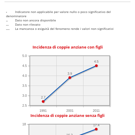
-
Indicatore non applicabile per valore nullo o poco significativo del
denominatore
..
Dato non ancora disponibile
...
Dato non rilevato
....
La mancanza o esiguità del fenomeno rende i valori non significativi
Incidenza di coppie anziane con figli
5.0
4.5
4.5
3.9
4.0
3.5
3.0
2.7
2.5
1991
2001
2011
Incidenza di coppie anziane senza figli
18
17.4
16.2