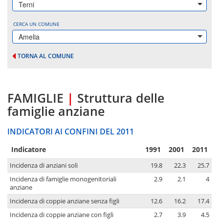
Terni
CERCA UN COMUNE
Amelia
TORNA AL COMUNE
FAMIGLIE
|
Struttura delle
famiglie anziane
INDICATORI AI CONFINI DEL 2011
Indicatore
1991
2001
2011
Incidenza di anziani soli
19.8
22.3
25.7
Incidenza di famiglie monogenitoriali
2.9
2.1
4
anziane
Incidenza di coppie anziane senza figli
12.6
16.2
17.4
Incidenza di coppie anziane con figli
2.7
3.9
4.5