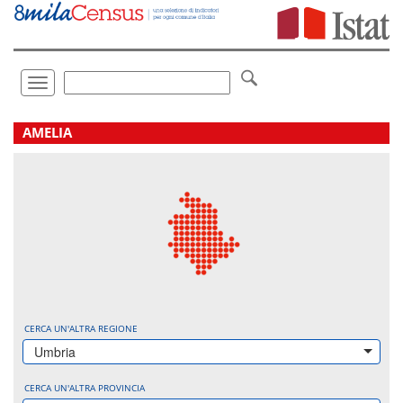
Vai
direttamente
a:
Contenuto
Ricerca
Toggle
navigation
.
AMELIA
CERCA UN'ALTRA REGIONE
Umbria
CERCA UN'ALTRA PROVINCIA