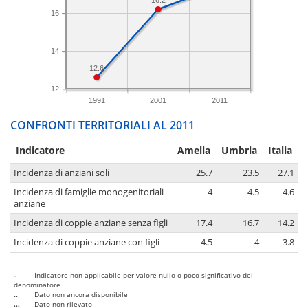
16
14
12.6
12
1991
2001
2011
CONFRONTI TERRITORIALI AL 2011
Indicatore
Amelia
Umbria
Italia
Incidenza di anziani soli
25.7
23.5
27.1
Incidenza di famiglie monogenitoriali
4
4.5
4.6
anziane
Incidenza di coppie anziane senza figli
17.4
16.7
14.2
Incidenza di coppie anziane con figli
4.5
4
3.8
-
Indicatore non applicabile per valore nullo o poco significativo del
denominatore
..
Dato non ancora disponibile
...
Dato non rilevato