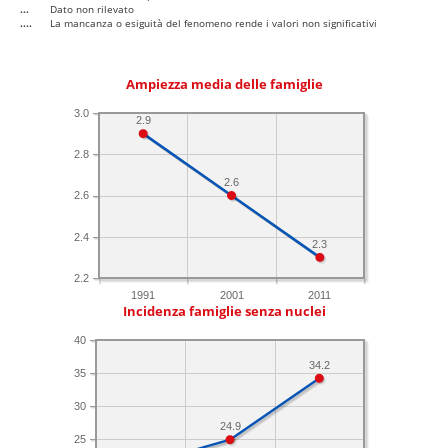
...
Dato non rilevato
....
La mancanza o esiguità del fenomeno rende i valori non significativi
Ampiezza media delle famiglie
3.0
2.9
2.8
2.6
2.6
2.4
2.3
2.2
1991
2001
2011
Incidenza famiglie senza nuclei
40
34.2
35
30
24.9
25