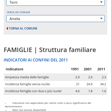
Terni
CERCA UN COMUNE
Amelia
TORNA AL COMUNE
FAMIGLIE
|
Struttura familiare
INDICATORI AI CONFINI DEL 2011
Indicatore
1991
2001
2011
Ampiezza media delle famiglie
2.9
2.6
2.3
Incidenza famiglie senza nuclei
21
24.9
34.2
Incidenza famiglie con due o più nuclei
4.6
1.8
1.6
-
Indicatore non applicabile per valore nullo o poco significativo del
denominatore
..
Dato non ancora disponibile