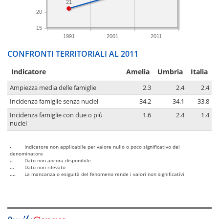
21
20
15
1991
2001
2011
CONFRONTI TERRITORIALI AL 2011
Indicatore
Amelia
Umbria
Italia
Ampiezza media delle famiglie
2.3
2.4
2.4
Incidenza famiglie senza nuclei
34.2
34.1
33.8
Incidenza famiglie con due o più
1.6
2.4
1.4
nuclei
-
Indicatore non applicabile per valore nullo o poco significativo del
denominatore
..
Dato non ancora disponibile
...
Dato non rilevato
....
La mancanza o esiguità del fenomeno rende i valori non significativi