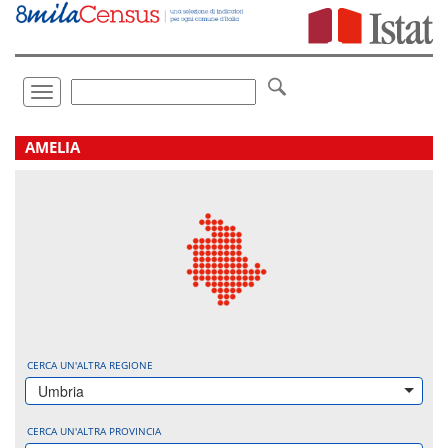
Vai
direttamente
a:
Contenuto
Ricerca
Toggle
navigation
.
AMELIA
CERCA UN'ALTRA REGIONE
Umbria
CERCA UN'ALTRA PROVINCIA