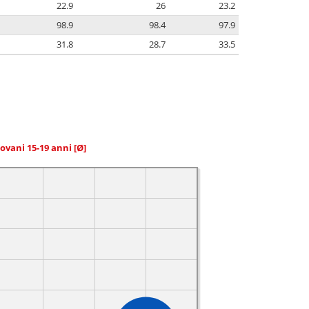
22.9
26
23.2
98.9
98.4
97.9
31.8
28.7
33.5
giovani 15-19 anni
[Ø]