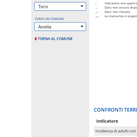
-
Indicatore non applica
Terni
..
Dato non ancora dispo
...
Dato non rilevato
....
La mancanza o esiguità
CERCA UN COMUNE
Amelia
TORNA AL COMUNE
CONFRONTI TERRI
Indicatore
Incidenza di adulti con