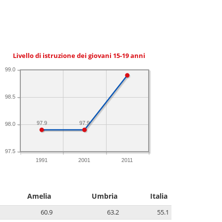
Livello di istruzione dei giovani 15-19 anni
99.0
98.5
97.9
97.9
98.0
97.5
1991
2001
2011
Amelia
Umbria
Italia
60.9
63.2
55.1