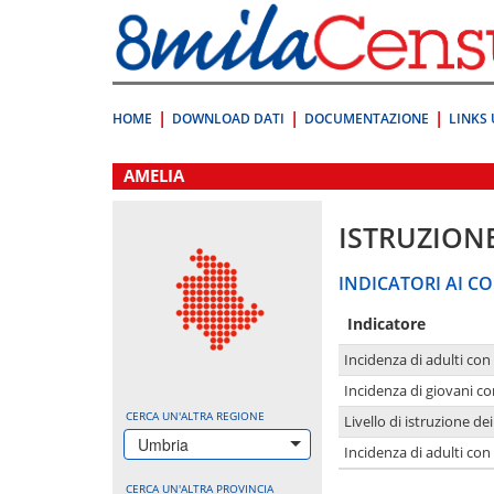
Vai
direttamente
a:
Contenuto
Ricerca
HOME
DOWNLOAD DATI
DOCUMENTAZIONE
LINKS 
.
AMELIA
ISTRUZION
INDICATORI AI CO
Indicatore
Incidenza di adulti con
Incidenza di giovani co
CERCA UN'ALTRA REGIONE
Livello di istruzione de
Umbria
Incidenza di adulti con
CERCA UN'ALTRA PROVINCIA