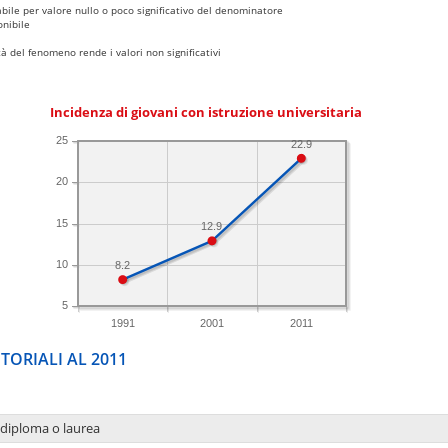
bile per valore nullo o poco significativo del denominatore
nibile
 del fenomeno rende i valori non significativi
Incidenza di giovani con istruzione universitaria
25
22.9
20
15
12.9
10
8.2
5
1991
2001
2011
TORIALI AL 2011
 diploma o laurea