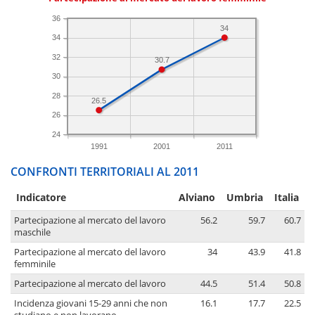
36
34
34
32
30.7
30
28
26.5
26
24
1991
2001
2011
CONFRONTI TERRITORIALI AL 2011
Indicatore
Alviano
Umbria
Italia
Partecipazione al mercato del lavoro
56.2
59.7
60.7
maschile
Partecipazione al mercato del lavoro
34
43.9
41.8
femminile
Partecipazione al mercato del lavoro
44.5
51.4
50.8
Incidenza giovani 15-29 anni che non
16.1
17.7
22.5