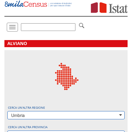
Vai
direttamente
a:
Contenuto
Ricerca
Toggle
navigation
.
ALVIANO
CERCA UN'ALTRA REGIONE
Umbria
CERCA UN'ALTRA PROVINCIA