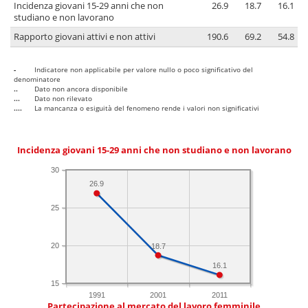
Incidenza giovani 15-29 anni che non
26.9
18.7
16.1
studiano e non lavorano
Rapporto giovani attivi e non attivi
190.6
69.2
54.8
-
Indicatore non applicabile per valore nullo o poco significativo del
denominatore
..
Dato non ancora disponibile
...
Dato non rilevato
....
La mancanza o esiguità del fenomeno rende i valori non significativi
Incidenza giovani 15-29 anni che non studiano e non lavorano
30
26.9
25
20
18.7
16.1
15
1991
2001
2011
Partecipazione al mercato del lavoro femminile