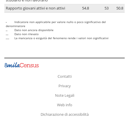
studiano e non lavorano
Rapporto giovani attivi e non attivi
54.8
53
50.8
-
Indicatore non applicabile per valore nullo o poco significativo del
denominatore
..
Dato non ancora disponibile
...
Dato non rilevato
....
La mancanza o esiguità del fenomeno rende i valori non significativi
Contatti
Privacy
Note Legali
Web info
Dichiarazione di accessibilità