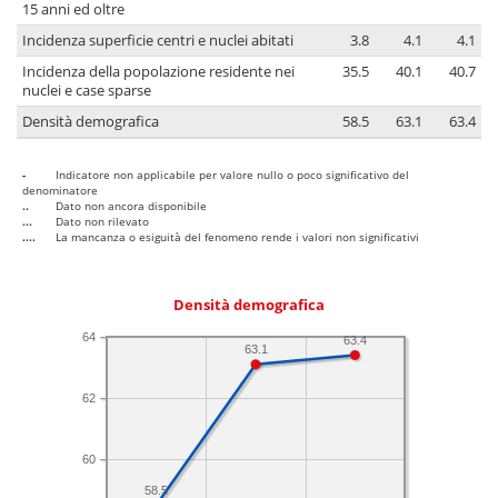
15 anni ed oltre
Incidenza superficie centri e nuclei abitati
3.8
4.1
4.1
Incidenza della popolazione residente nei
35.5
40.1
40.7
nuclei e case sparse
Densità demografica
58.5
63.1
63.4
-
Indicatore non applicabile per valore nullo o poco significativo del
denominatore
..
Dato non ancora disponibile
...
Dato non rilevato
....
La mancanza o esiguità del fenomeno rende i valori non significativi
Densità demografica
64
63.4
63.1
62
60
58.5