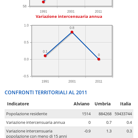
58
1991
2001
2011
Variazione intercensuaria annua
1.0
0.8
0.5
0.1
0
0.0
-0.5
1991
2001
2011
CONFRONTI TERRITORIALI AL 2011
Indicatore
Alviano
Umbria
Italia
Popolazione residente
1514
884268
59433744
Variazione intercensuaria annua
0
0.7
0.4
Variazione intercensuaria
-0.9
1.3
0.3
popolazione con meno di 15 anni