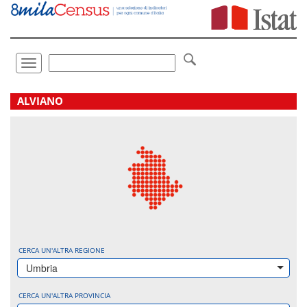
Vai
direttamente
a:
Contenuto
Ricerca
Toggle
navigation
.
ALVIANO
CERCA UN'ALTRA REGIONE
Umbria
CERCA UN'ALTRA PROVINCIA