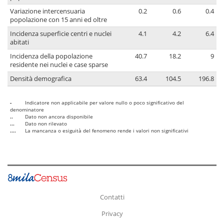
Variazione intercensuaria
0.2
0.6
0.4
popolazione con 15 anni ed oltre
Incidenza superficie centri e nuclei
4.1
4.2
6.4
abitati
Incidenza della popolazione
40.7
18.2
9
residente nei nuclei e case sparse
Densità demografica
63.4
104.5
196.8
-
Indicatore non applicabile per valore nullo o poco significativo del
denominatore
..
Dato non ancora disponibile
...
Dato non rilevato
....
La mancanza o esiguità del fenomeno rende i valori non significativi
Contatti
Privacy