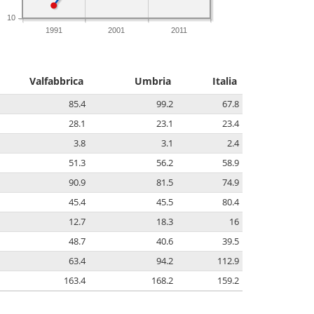
10
1991
2001
2011
Valfabbrica
Umbria
Italia
85.4
99.2
67.8
28.1
23.1
23.4
3.8
3.1
2.4
51.3
56.2
58.9
90.9
81.5
74.9
45.4
45.5
80.4
12.7
18.3
16
48.7
40.6
39.5
63.4
94.2
112.9
163.4
168.2
159.2