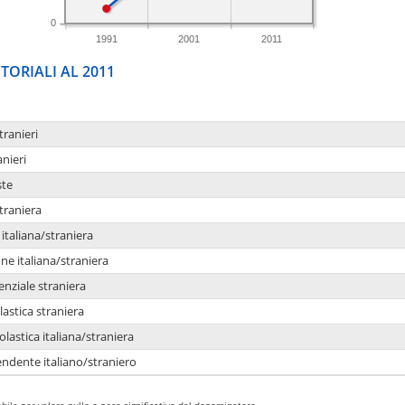
0
1991
2001
2011
TORIALI AL 2011
tranieri
anieri
ste
traniera
taliana/straniera
e italiana/straniera
enziale straniera
lastica straniera
lastica italiana/straniera
ndente italiano/straniero
bile per valore nullo o poco significativo del denominatore