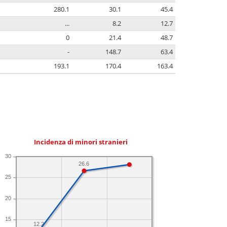
280.1
30.1
45.4
...
8.2
12.7
0
21.4
48.7
-
148.7
63.4
193.1
170.4
163.4
Incidenza di minori stranieri
30
26.6
25
20
15
12.2