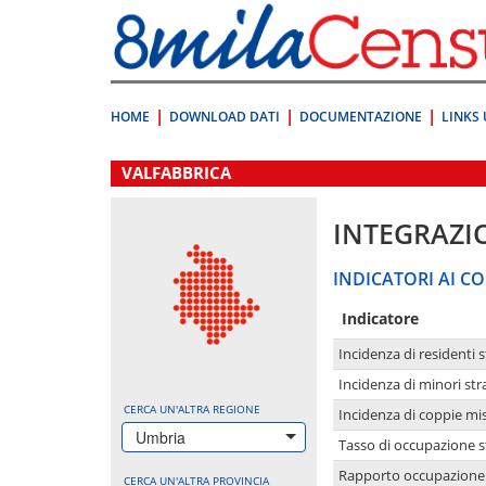
Vai
direttamente
a:
Contenuto
Ricerca
HOME
DOWNLOAD DATI
DOCUMENTAZIONE
LINKS 
.
VALFABBRICA
INTEGRAZI
INDICATORI AI CO
Indicatore
Incidenza di residenti s
Incidenza di minori str
CERCA UN'ALTRA REGIONE
Incidenza di coppie mi
Umbria
Tasso di occupazione s
Rapporto occupazione i
CERCA UN'ALTRA PROVINCIA