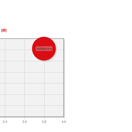
a
[Ø]
Valfabbrica
3.4
3.6
3.8
4.0