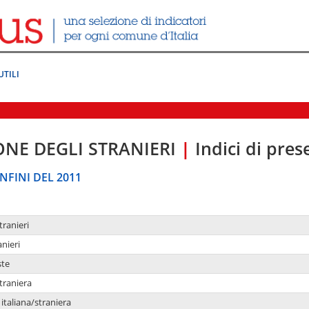
UTILI
ONE DEGLI STRANIERI
|
Indici di pre
NFINI DEL 2011
tranieri
anieri
ste
traniera
taliana/straniera