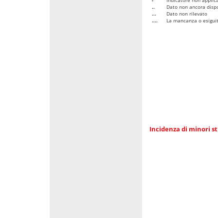
..
Dato non ancora dispo
...
Dato non rilevato
....
La mancanza o esiguità
Incidenza di minori st