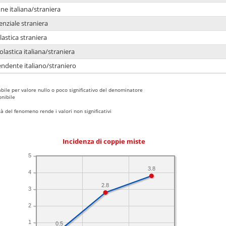
e italiana/straniera
enziale straniera
lastica straniera
lastica italiana/straniera
ndente italiano/straniero
bile per valore nullo o poco significativo del denominatore
nibile
 del fenomeno rende i valori non significativi
Incidenza di coppie miste
5
3.8
4
2.8
3
2
1
0.5