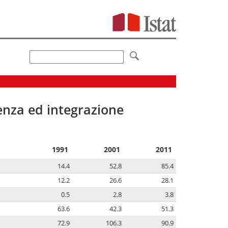
senza ed integrazione
1991
2001
2011
14.4
52.8
85.4
12.2
26.6
28.1
0.5
2.8
3.8
63.6
42.3
51.3
72.9
106.3
90.9