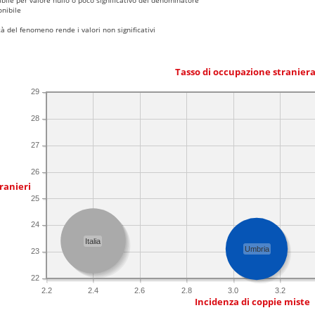
nibile
 del fenomeno rende i valori non significativi
Tasso di occupazione stranier
29
28
27
26
ranieri
25
24
Italia
Umbria
23
22
2.2
2.4
2.6
2.8
3.0
3.2
Incidenza di coppie miste