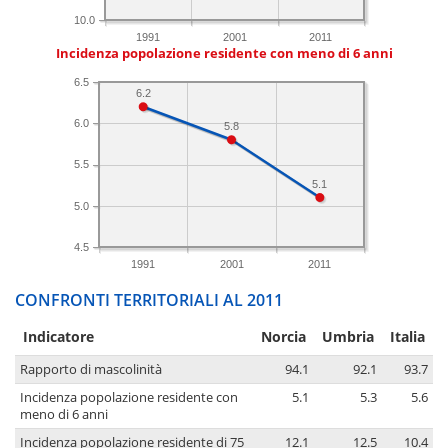
10.0
1991
2001
2011
Incidenza popolazione residente con meno di 6 anni
6.5
6.2
6.0
5.8
5.5
5.1
5.0
4.5
1991
2001
2011
CONFRONTI TERRITORIALI AL 2011
Indicatore
Norcia
Umbria
Italia
Rapporto di mascolinità
94.1
92.1
93.7
Incidenza popolazione residente con
5.1
5.3
5.6
meno di 6 anni
Incidenza popolazione residente di 75
12.1
12.5
10.4