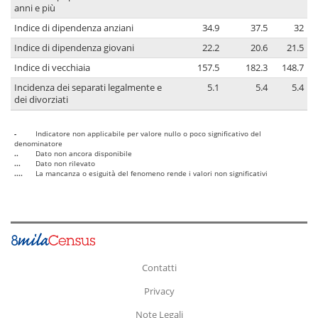
anni e più
Indice di dipendenza anziani
34.9
37.5
32
Indice di dipendenza giovani
22.2
20.6
21.5
Indice di vecchiaia
157.5
182.3
148.7
Incidenza dei separati legalmente e
5.1
5.4
5.4
dei divorziati
-
Indicatore non applicabile per valore nullo o poco significativo del
denominatore
..
Dato non ancora disponibile
...
Dato non rilevato
....
La mancanza o esiguità del fenomeno rende i valori non significativi
Contatti
Privacy
Note Legali