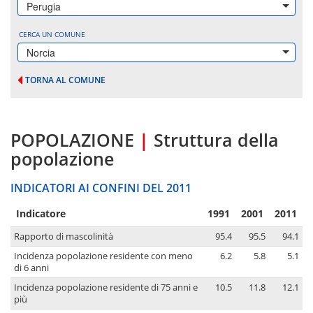
Perugia
CERCA UN COMUNE
Norcia
TORNA AL COMUNE
POPOLAZIONE
|
Struttura della
popolazione
INDICATORI AI CONFINI DEL 2011
Indicatore
1991
2001
2011
Rapporto di mascolinità
95.4
95.5
94.1
Incidenza popolazione residente con meno
6.2
5.8
5.1
di 6 anni
Incidenza popolazione residente di 75 anni e
10.5
11.8
12.1
più