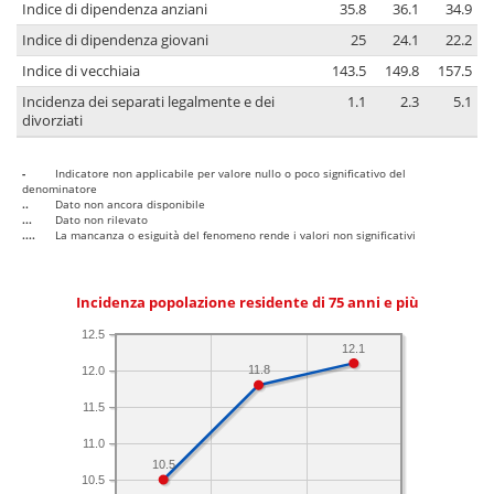
Indice di dipendenza anziani
35.8
36.1
34.9
Indice di dipendenza giovani
25
24.1
22.2
Indice di vecchiaia
143.5
149.8
157.5
Incidenza dei separati legalmente e dei
1.1
2.3
5.1
divorziati
-
Indicatore non applicabile per valore nullo o poco significativo del
denominatore
..
Dato non ancora disponibile
...
Dato non rilevato
....
La mancanza o esiguità del fenomeno rende i valori non significativi
Incidenza popolazione residente di 75 anni e più
12.5
12.1
11.8
12.0
11.5
11.0
10.5
10.5