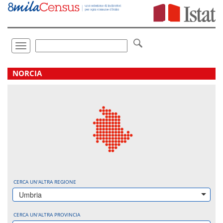
Vai
direttamente
a:
Contenuto
Ricerca
Toggle
navigation
.
NORCIA
CERCA UN'ALTRA REGIONE
Umbria
CERCA UN'ALTRA PROVINCIA