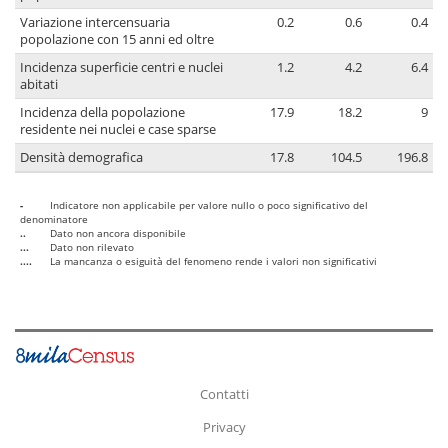
Variazione intercensuaria
0.2
0.6
0.4
popolazione con 15 anni ed oltre
Incidenza superficie centri e nuclei
1.2
4.2
6.4
abitati
Incidenza della popolazione
17.9
18.2
9
residente nei nuclei e case sparse
Densità demografica
17.8
104.5
196.8
-
Indicatore non applicabile per valore nullo o poco significativo del
denominatore
..
Dato non ancora disponibile
...
Dato non rilevato
....
La mancanza o esiguità del fenomeno rende i valori non significativi
Contatti
Privacy