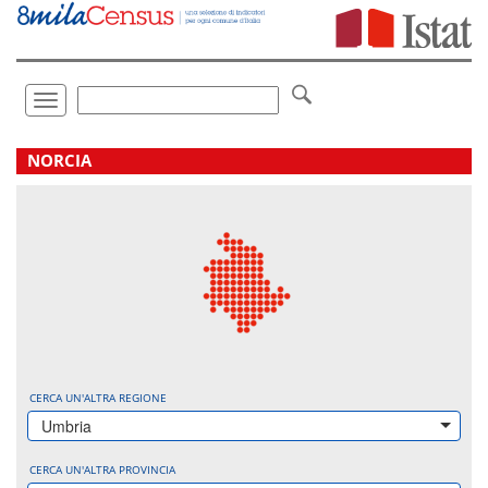
Vai
direttamente
a:
Contenuto
Ricerca
Toggle
navigation
.
NORCIA
CERCA UN'ALTRA REGIONE
Umbria
CERCA UN'ALTRA PROVINCIA