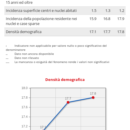
15 anni ed oltre
Incidenza superficie centri e nuclei abitati
1.5
1.3
1.2
Incidenza della popolazione residente nei
15.9
16.8
17.9
nuclei e case sparse
Densità demografica
17.1
17.7
17.8
-
Indicatore non applicabile per valore nullo o poco significativo del
denominatore
..
Dato non ancora disponibile
...
Dato non rilevato
....
La mancanza o esiguità del fenomeno rende i valori non significativi
Densità demografica
18.0
17.8
17.8
17.7
17.6
17.4
17.2
17.1