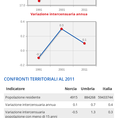
17.0
1991
2001
2011
Variazione intercensuaria annua
0.4
0.3
0.2
0.1
0.0
-0.1
-0.2
1991
2001
2011
CONFRONTI TERRITORIALI AL 2011
Indicatore
Norcia
Umbria
Italia
Popolazione residente
4915
884268
59433744
Variazione intercensuaria annua
0.1
0.7
0.4
Variazione intercensuaria
-0.5
1.3
0.3
popolazione con meno di 15 anni