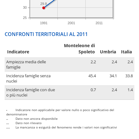
29.8
30
25
1991
2001
2011
CONFRONTI TERRITORIALI AL 2011
Monteleone di
Indicatore
Spoleto
Umbria
Italia
Ampiezza media delle
2.2
2.4
2.4
famiglie
Incidenza famiglie senza
45.4
34.1
33.8
nuclei
Incidenza famiglie con due
0.7
2.4
1.4
o più nuclei
-
Indicatore non applicabile per valore nullo o poco significativo del
denominatore
..
Dato non ancora disponibile
...
Dato non rilevato
....
La mancanza o esiguità del fenomeno rende i valori non significativi