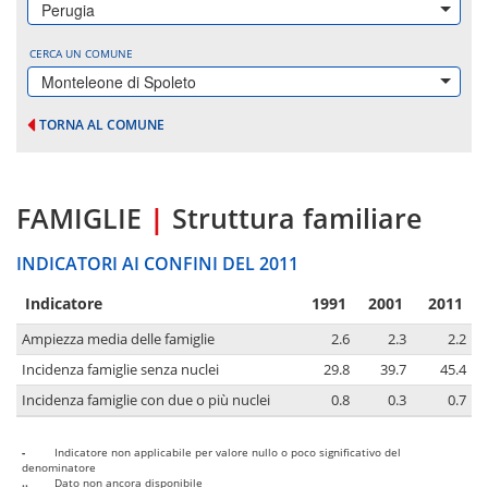
Perugia
CERCA UN COMUNE
Monteleone di Spoleto
TORNA AL COMUNE
FAMIGLIE
|
Struttura familiare
INDICATORI AI CONFINI DEL 2011
Indicatore
1991
2001
2011
Ampiezza media delle famiglie
2.6
2.3
2.2
Incidenza famiglie senza nuclei
29.8
39.7
45.4
Incidenza famiglie con due o più nuclei
0.8
0.3
0.7
-
Indicatore non applicabile per valore nullo o poco significativo del
denominatore
..
Dato non ancora disponibile