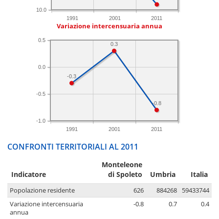
10.0
1991
2001
2011
Variazione intercensuaria annua
0.5
0.3
0.0
-0.3
-0.5
-0.8
-1.0
1991
2001
2011
CONFRONTI TERRITORIALI AL 2011
Monteleone
Indicatore
di Spoleto
Umbria
Italia
Popolazione residente
626
884268
59433744
Variazione intercensuaria
-0.8
0.7
0.4
annua