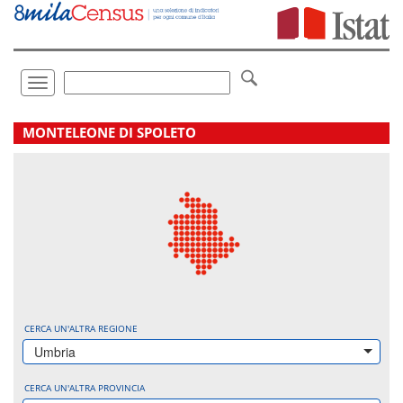
Vai
direttamente
a:
Contenuto
Ricerca
Toggle
navigation
.
MONTELEONE DI SPOLETO
CERCA UN'ALTRA REGIONE
Umbria
CERCA UN'ALTRA PROVINCIA