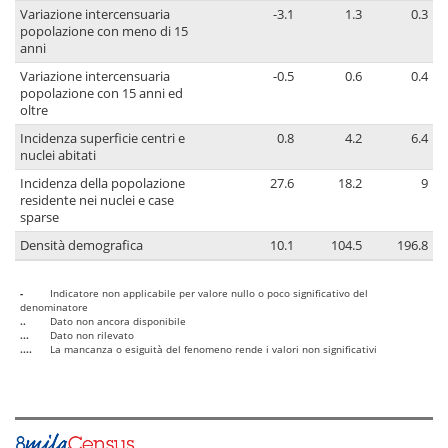
Variazione intercensuaria
-3.1
1.3
0.3
popolazione con meno di 15
anni
Variazione intercensuaria
-0.5
0.6
0.4
popolazione con 15 anni ed
oltre
Incidenza superficie centri e
0.8
4.2
6.4
nuclei abitati
Incidenza della popolazione
27.6
18.2
9
residente nei nuclei e case
sparse
Densità demografica
10.1
104.5
196.8
-
Indicatore non applicabile per valore nullo o poco significativo del
denominatore
..
Dato non ancora disponibile
...
Dato non rilevato
....
La mancanza o esiguità del fenomeno rende i valori non significativi