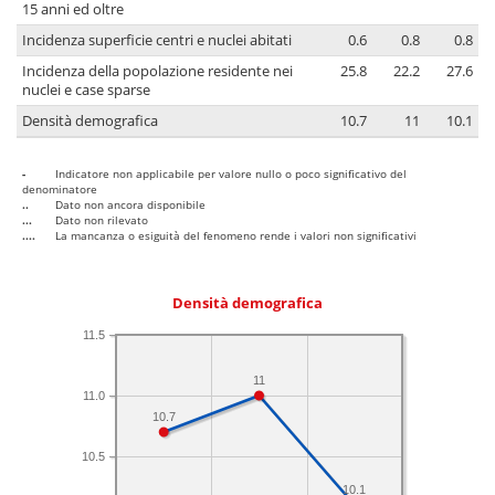
15 anni ed oltre
Incidenza superficie centri e nuclei abitati
0.6
0.8
0.8
Incidenza della popolazione residente nei
25.8
22.2
27.6
nuclei e case sparse
Densità demografica
10.7
11
10.1
-
Indicatore non applicabile per valore nullo o poco significativo del
denominatore
..
Dato non ancora disponibile
...
Dato non rilevato
....
La mancanza o esiguità del fenomeno rende i valori non significativi
Densità demografica
11.5
11
11.0
10.7
10.5
10.1