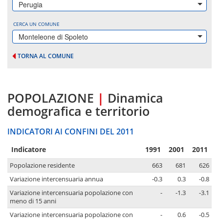
Perugia
CERCA UN COMUNE
Monteleone di Spoleto
TORNA AL COMUNE
POPOLAZIONE
|
Dinamica
demografica e territorio
INDICATORI AI CONFINI DEL 2011
Indicatore
1991
2001
2011
Popolazione residente
663
681
626
Variazione intercensuaria annua
-0.3
0.3
-0.8
Variazione intercensuaria popolazione con
-
-1.3
-3.1
meno di 15 anni
Variazione intercensuaria popolazione con
-
0.6
-0.5