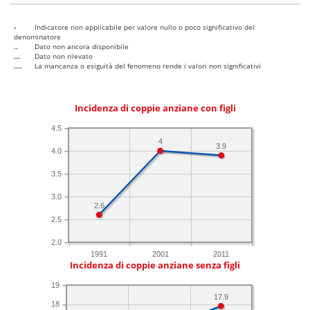
-
Indicatore non applicabile per valore nullo o poco significativo del
denominatore
..
Dato non ancora disponibile
...
Dato non rilevato
....
La mancanza o esiguità del fenomeno rende i valori non significativi
Incidenza di coppie anziane con figli
4.5
4
3.9
4.0
3.5
3.0
2.6
2.5
2.0
1991
2001
2011
Incidenza di coppie anziane senza figli
19
17.9
18