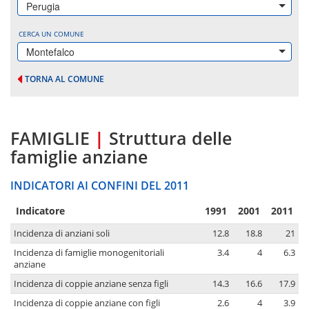
Perugia
CERCA UN COMUNE
Montefalco
TORNA AL COMUNE
FAMIGLIE
|
Struttura delle
famiglie anziane
INDICATORI AI CONFINI DEL 2011
Indicatore
1991
2001
2011
Incidenza di anziani soli
12.8
18.8
21
Incidenza di famiglie monogenitoriali
3.4
4
6.3
anziane
Incidenza di coppie anziane senza figli
14.3
16.6
17.9
Incidenza di coppie anziane con figli
2.6
4
3.9