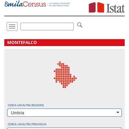
Vai
direttamente
a:
Contenuto
Ricerca
Toggle
navigation
.
MONTEFALCO
CERCA UN'ALTRA REGIONE
Umbria
CERCA UN'ALTRA PROVINCIA