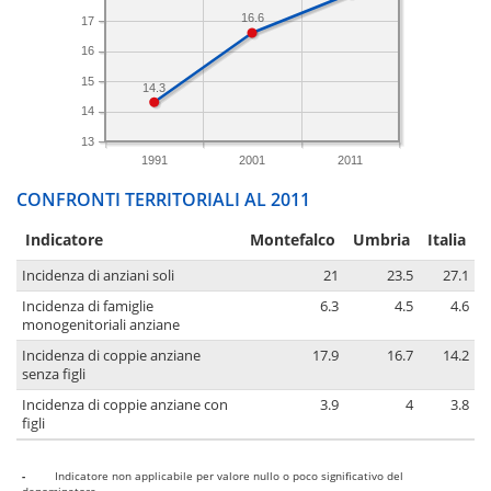
16.6
17
16
15
14.3
14
13
1991
2001
2011
CONFRONTI TERRITORIALI AL 2011
Indicatore
Montefalco
Umbria
Italia
Incidenza di anziani soli
21
23.5
27.1
Incidenza di famiglie
6.3
4.5
4.6
monogenitoriali anziane
Incidenza di coppie anziane
17.9
16.7
14.2
senza figli
Incidenza di coppie anziane con
3.9
4
3.8
figli
-
Indicatore non applicabile per valore nullo o poco significativo del