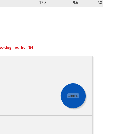
12.8
9.6
7.8
so degli edifici
[Ø]
Umbria