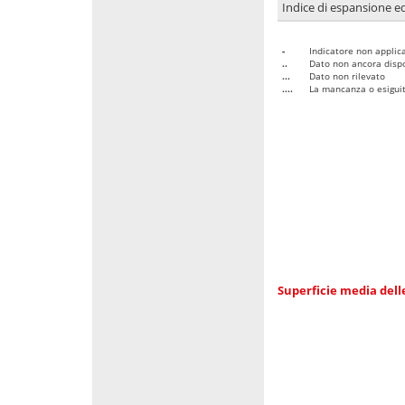
Indice di espansione edi
-
Indicatore non applica
..
Dato non ancora dispo
...
Dato non rilevato
....
La mancanza o esiguità
Superficie media dell