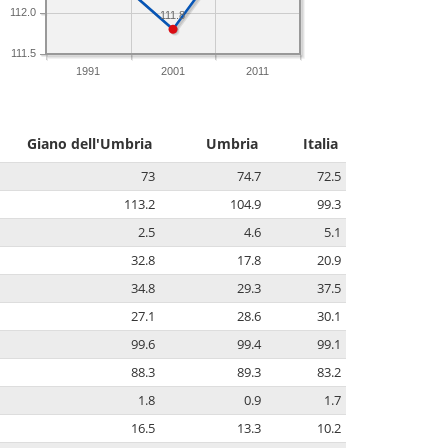
112.0
111.8
111.5
1991
2001
2011
Giano dell'Umbria
Umbria
Italia
73
74.7
72.5
113.2
104.9
99.3
2.5
4.6
5.1
32.8
17.8
20.9
34.8
29.3
37.5
27.1
28.6
30.1
99.6
99.4
99.1
88.3
89.3
83.2
1.8
0.9
1.7
16.5
13.3
10.2