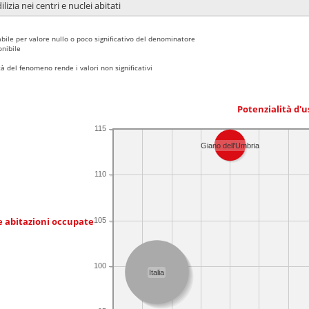
lizia nei centri e nuclei abitati
bile per valore nullo o poco significativo del denominatore
nibile
 del fenomeno rende i valori non significativi
Potenzialità d'u
115
Giano dell'Umbria
110
e abitazioni occupate
105
100
Italia