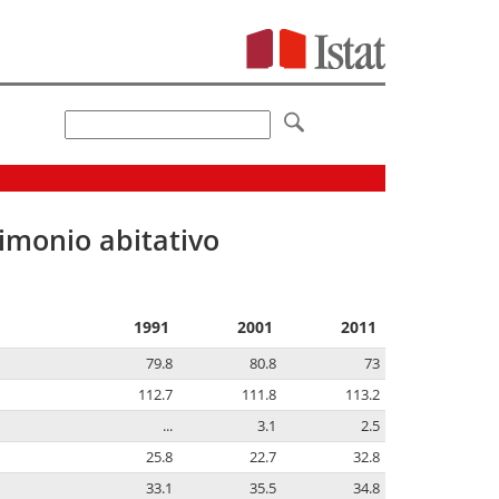
imonio abitativo
1991
2001
2011
79.8
80.8
73
112.7
111.8
113.2
...
3.1
2.5
25.8
22.7
32.8
33.1
35.5
34.8