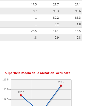
17.5
21.7
27.1
97
99.3
99.6
...
80.2
88.3
...
3.2
1.8
25.5
11.1
16.5
4.8
2.9
12.8
Superficie media delle abitazioni occupate
113.5
113.2
113.0
112.7
112.5