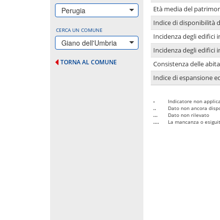
Età media del patrimon
Perugia
Indice di disponibilità d
CERCA UN COMUNE
Incidenza degli edifici
Giano dell'Umbria
Incidenza degli edifici
TORNA AL COMUNE
Consistenza delle abit
Indice di espansione edi
-
Indicatore non applica
..
Dato non ancora dispo
...
Dato non rilevato
....
La mancanza o esiguità