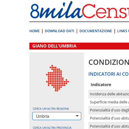
Vai
direttamente
a:
Contenuto
Ricerca
HOME
DOWNLOAD DATI
DOCUMENTAZIONE
LINKS 
.
GIANO DELL'UMBRIA
CONDIZION
INDICATORI AI CO
Indicatore
Incidenza delle abitazi
Superficie media delle
CERCA UN'ALTRA REGIONE
Potenzialità d'uso degli
Umbria
Potenzialità d'uso abita
Potenzialità d'uso abit
CERCA UN'ALTRA PROVINCIA