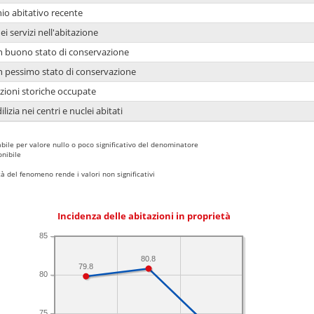
io abitativo recente
ei servizi nell'abitazione
 in buono stato di conservazione
 in pessimo stato di conservazione
azioni storiche occupate
lizia nei centri e nuclei abitati
bile per valore nullo o poco significativo del denominatore
nibile
 del fenomeno rende i valori non significativi
Incidenza delle abitazioni in proprietà
85
80.8
79.8
80
75