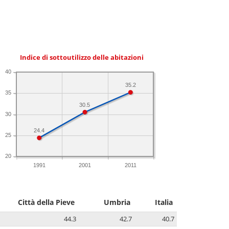
Indice di sottoutilizzo delle abitazioni
40
35.2
35
30.5
30
24.4
25
20
1991
2001
2011
Città della Pieve
Umbria
Italia
44.3
42.7
40.7