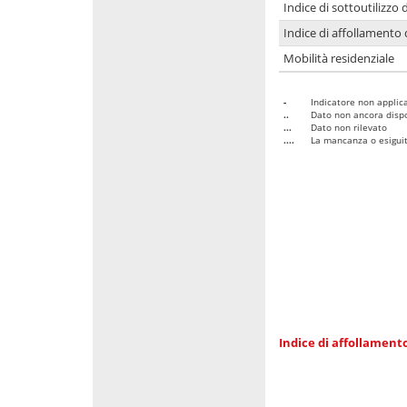
Indice di sottoutilizzo 
Indice di affollamento 
Mobilità residenziale
-
Indicatore non applica
..
Dato non ancora dispo
...
Dato non rilevato
....
La mancanza o esiguità
Indice di affollamento