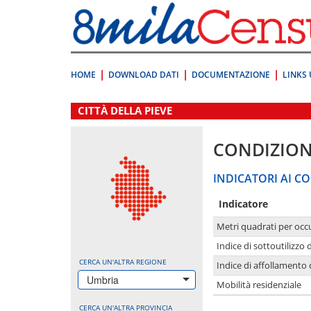
Vai
direttamente
a:
Contenuto
Ricerca
HOME
DOWNLOAD DATI
DOCUMENTAZIONE
LINKS 
.
CITTÀ DELLA PIEVE
CONDIZION
INDICATORI AI CO
Indicatore
Metri quadrati per occ
Indice di sottoutilizzo 
CERCA UN'ALTRA REGIONE
Indice di affollamento 
Umbria
Mobilità residenziale
CERCA UN'ALTRA PROVINCIA