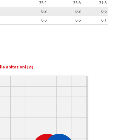
35.2
35.6
31.3
0.3
0.3
0.6
6.6
6.6
6.1
elle abitazioni
[Ø]