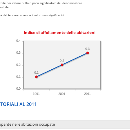
bile per valore nullo o poco significativo del denominatore
nibile
 del fenomeno rende i valori non significativi
Indice di affollamento delle abitazioni
0.4
0.3
0.3
0.2
0.2
0.1
0.1
0.0
1991
2001
2011
TORIALI AL 2011
upante nelle abitazioni occupate