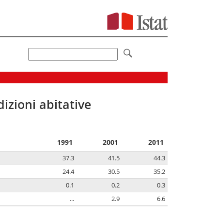
izioni abitative
1991
2001
2011
37.3
41.5
44.3
24.4
30.5
35.2
0.1
0.2
0.3
...
2.9
6.6