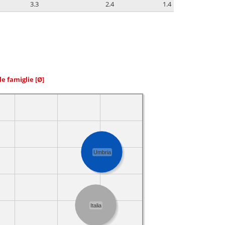
3.3
2.4
1.4
le famiglie
[Ø]
Umbria
Italia