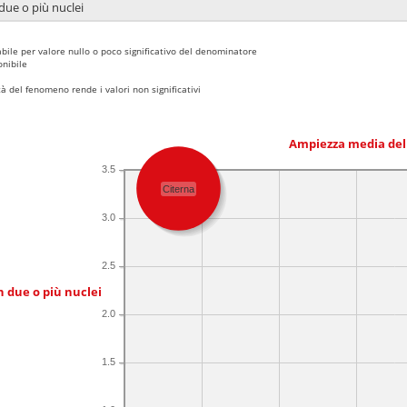
due o più nuclei
bile per valore nullo o poco significativo del denominatore
nibile
 del fenomeno rende i valori non significativi
Ampiezza media del
3.5
Citerna
3.0
2.5
n due o più nuclei
2.0
1.5