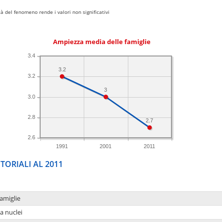
 del fenomeno rende i valori non significativi
Ampiezza media delle famiglie
3.4
3.2
3.2
3
3.0
2.8
2.7
2.6
1991
2001
2011
TORIALI AL 2011
amiglie
a nuclei