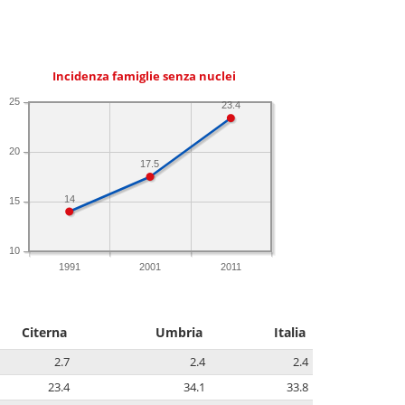
Incidenza famiglie senza nuclei
25
23.4
20
17.5
14
15
10
1991
2001
2011
Citerna
Umbria
Italia
2.7
2.4
2.4
23.4
34.1
33.8