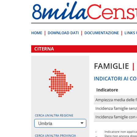
Vai
direttamente
a:
Contenuto
Ricerca
HOME
DOWNLOAD DATI
DOCUMENTAZIONE
LINKS 
.
CITERNA
FAMIGLIE
|
INDICATORI AI CO
Indicatore
Ampiezza media delle f
Incidenza famiglie senz
CERCA UN'ALTRA REGIONE
Incidenza famiglie con 
Umbria
-
Indicatore non applica
CERCA UN'ALTRA PROVINCIA
..
Dato non ancora dispo