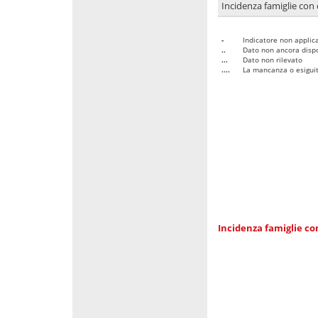
Incidenza famiglie con 
-
Indicatore non applica
..
Dato non ancora dispo
...
Dato non rilevato
....
La mancanza o esiguità
Incidenza famiglie co