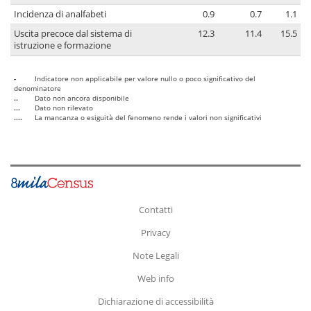
Incidenza di analfabeti
0.9
0.7
1.1
Uscita precoce dal sistema di
12.3
11.4
15.5
istruzione e formazione
-
Indicatore non applicabile per valore nullo o poco significativo del
denominatore
..
Dato non ancora disponibile
...
Dato non rilevato
....
La mancanza o esiguità del fenomeno rende i valori non significativi
Contatti
Privacy
Note Legali
Web info
Dichiarazione di accessibilità