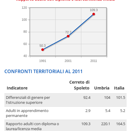
120
109.3
100
80
72.7
60
50.3
40
1991
2001
2011
CONFRONTI TERRITORIALI AL 2011
Cerreto di
Indicatore
Spoleto
Umbria
Italia
Differenziali di genere per
92.4
104
101.5
l'istruzione superiore
Adulti in apprendimento
2.9
5.4
5.2
permanente
Rapporto adulti con diploma o
109.3
220.1
164.5
laurea/licenza media