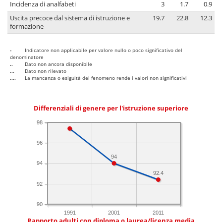
Incidenza di analfabeti
3
1.7
0.9
Uscita precoce dal sistema di istruzione e
19.7
22.8
12.3
formazione
-
Indicatore non applicabile per valore nullo o poco significativo del
denominatore
..
Dato non ancora disponibile
...
Dato non rilevato
....
La mancanza o esiguità del fenomeno rende i valori non significativi
Differenziali di genere per l'istruzione superiore
98
96
94
94
92.4
92
90
1991
2001
2011
Rapporto adulti con diploma o laurea/licenza media