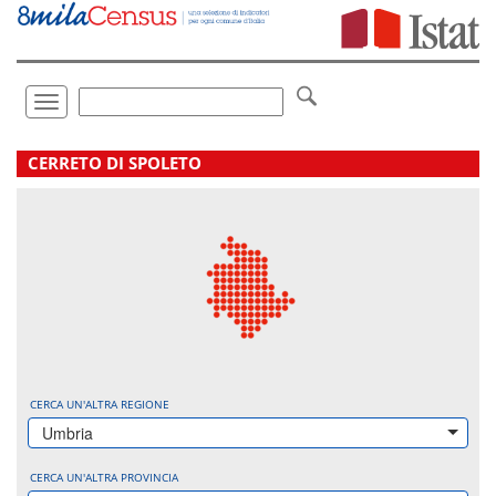
Vai
direttamente
a:
Contenuto
Ricerca
Toggle
navigation
.
CERRETO DI SPOLETO
CERCA UN'ALTRA REGIONE
Umbria
CERCA UN'ALTRA PROVINCIA