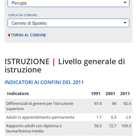
Perugia
CERCA UN COMUNE
Cerreto di Spoleto
TORNA AL COMUNE
ISTRUZIONE
|
Livello generale di
istruzione
INDICATORI AI CONFINI DEL 2011
Indicatore
1991
2001
2011
Differenziali di genere per l'istruzione
97.4
94
92.4
superiore
Adulti in apprendimento permanente
1.7
6.3
2.9
Rapporto adulti con diploma o
50.3
72.7
109.3
laurea/licenza media