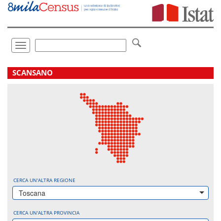
Vai
direttamente
a:
Contenuto
Ricerca
Toggle
navigation
.
SCANSANO
CERCA UN'ALTRA REGIONE
Toscana
CERCA UN'ALTRA PROVINCIA