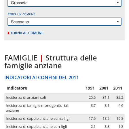
Grosseto
CERCA UN COMUNE
Scansano
TORNA AL COMUNE
FAMIGLIE
|
Struttura delle
famiglie anziane
INDICATORI AI CONFINI DEL 2011
Indicatore
1991
2001
2011
Incidenza di anziani soli
25.6
31.1
32.2
Incidenza di famiglie monogenitoriali
3.7
3.1
4.6
anziane
Incidenza di coppie anziane senza figli
17.5
18.5
19.8
Incidenza di coppie anziane con figli
2.1
3.8
1.8