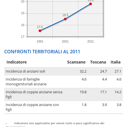
20
19
18.5
18
17.5
17
1991
2001
2011
CONFRONTI TERRITORIALI AL 2011
Indicatore
Scansano
Toscana
Italia
Incidenza di anziani soli
32.2
24.7
27.1
Incidenza di famiglie
4.6
4.4
4.6
monogenitoriali anziane
Incidenza di coppie anziane senza
19.8
17.1
14.2
figli
Incidenza di coppie anziane con
1.8
3.9
3.8
figli
-
Indicatore non applicabile per valore nullo o poco significativo del