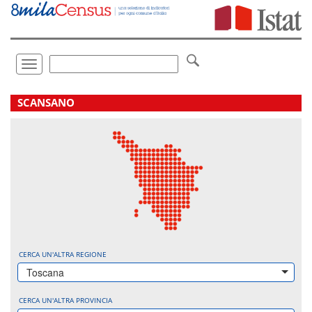
Vai
direttamente
a:
Contenuto
Ricerca
Toggle
navigation
.
SCANSANO
CERCA UN'ALTRA REGIONE
Toscana
CERCA UN'ALTRA PROVINCIA