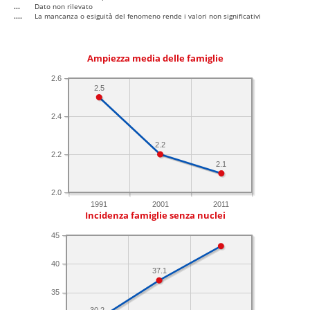
...
Dato non rilevato
....
La mancanza o esiguità del fenomeno rende i valori non significativi
Ampiezza media delle famiglie
2.6
2.5
2.4
2.2
2.2
2.1
2.0
1991
2001
2011
Incidenza famiglie senza nuclei
45
40
37.1
35