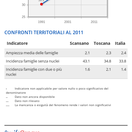
30.2
30
25
1991
2001
2011
CONFRONTI TERRITORIALI AL 2011
Indicatore
Scansano
Toscana
Italia
Ampiezza media delle famiglie
2.1
2.3
2.4
Incidenza famiglie senza nuclei
43.1
34.8
33.8
Incidenza famiglie con due o più
1.6
2.1
1.4
nuclei
-
Indicatore non applicabile per valore nullo o poco significativo del
denominatore
..
Dato non ancora disponibile
...
Dato non rilevato
....
La mancanza o esiguità del fenomeno rende i valori non significativi