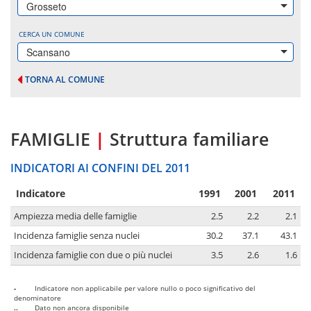
Grosseto
CERCA UN COMUNE
Scansano
TORNA AL COMUNE
FAMIGLIE
|
Struttura familiare
INDICATORI AI CONFINI DEL 2011
Indicatore
1991
2001
2011
Ampiezza media delle famiglie
2.5
2.2
2.1
Incidenza famiglie senza nuclei
30.2
37.1
43.1
Incidenza famiglie con due o più nuclei
3.5
2.6
1.6
-
Indicatore non applicabile per valore nullo o poco significativo del
denominatore
..
Dato non ancora disponibile