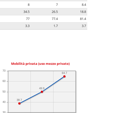
8
7
8.4
34.5
26.5
18.8
77
77.4
81.4
3.3
1.7
3.7
Mobilità privata (uso mezzo privato)
70
64.7
60
49.9
50
38.7
40
30