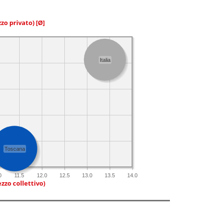
zzo privato)
[Ø]
Italia
Toscana
0
11.5
12.0
12.5
13.0
13.5
14.0
zzo collettivo)