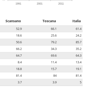
1991
2001
2011
Scansano
Toscana
Italia
52.9
66.1
61.4
18.6
25.6
24.2
50.6
79.2
85.7
66.2
34.3
35.2
64.7
69.6
64.3
8.4
11.4
13.4
18.8
15.7
19.1
81.4
84
81.4
3.7
3.9
5