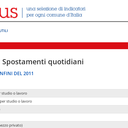
UTILI
|
Spostamenti quotidiani
NFINI DEL 2011
r studio o lavoro
per studio o lavoro
e
mezzo privato)