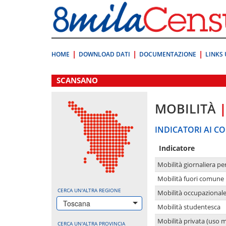
Vai
direttamente
a:
Contenuto
Ricerca
HOME
DOWNLOAD DATI
DOCUMENTAZIONE
LINKS 
.
SCANSANO
MOBILITÀ
INDICATORI AI CO
Indicatore
Mobilità giornaliera pe
Mobilità fuori comune 
CERCA UN'ALTRA REGIONE
Mobilità occupazional
Toscana
Mobilità studentesca
Mobilità privata (uso 
CERCA UN'ALTRA PROVINCIA