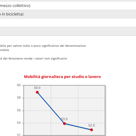
mezzo collettivo)
 in bicicletta)
bile per valore nullo o poco significativo del denominatore
nibile
 del fenomeno rende i valori non significativi
Mobilità giornaliera per studio o lavoro
60
58.9
58
56
53.9
54
52.9
52