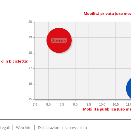
Mobilità privata (uso me
20
19
Scansano
18
 o in bicicletta)
17
16
15
7.5
8.0
8.5
9.0
9.5
10.0
10.5
11.
Mobilità pubblica (uso me
Legali
Web info
Dichiarazione di accessibilità