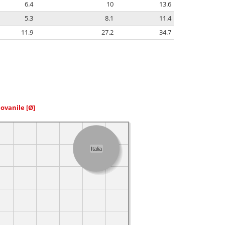
6.4
10
13.6
5.3
8.1
11.4
11.9
27.2
34.7
iovanile
[Ø]
Italia