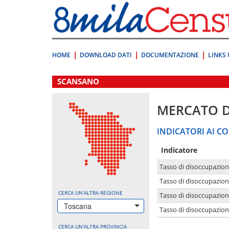
Vai
direttamente
a:
Contenuto
Ricerca
HOME
DOWNLOAD DATI
DOCUMENTAZIONE
LINKS 
.
SCANSANO
MERCATO 
INDICATORI AI CO
Indicatore
Tasso di disoccupazio
Tasso di disoccupazio
CERCA UN'ALTRA REGIONE
Tasso di disoccupazio
Toscana
Tasso di disoccupazion
CERCA UN'ALTRA PROVINCIA