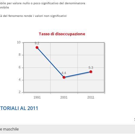
bile per valore nullo o poco significativo del denominatore
nibile
 del fenomeno rende i valori non significativi
Tasso di disoccupazione
10
9.2
8
6
5.3
4.4
4
2
1991
2001
2011
TORIALI AL 2011
ne maschile