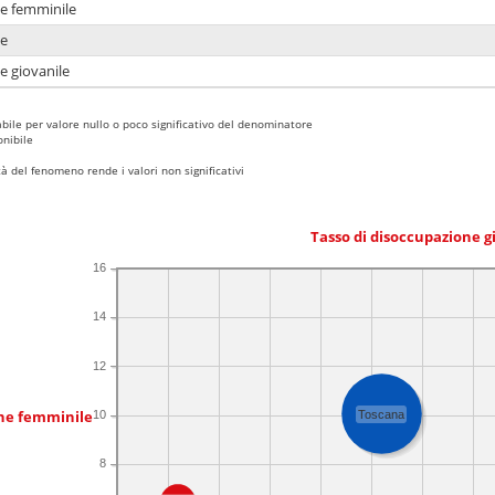
ne femminile
ne
e giovanile
bile per valore nullo o poco significativo del denominatore
nibile
 del fenomeno rende i valori non significativi
Tasso di disoccupazione g
16
14
12
one femminile
10
Toscana
8