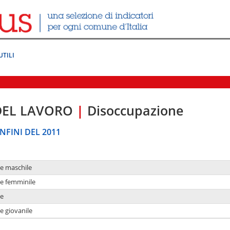
UTILI
DEL LAVORO
|
Disoccupazione
NFINI DEL 2011
ne maschile
ne femminile
ne
e giovanile