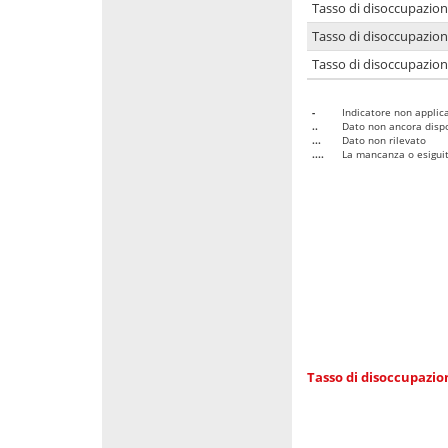
Tasso di disoccupazio
Tasso di disoccupazio
Tasso di disoccupazion
-
Indicatore non applica
..
Dato non ancora dispo
...
Dato non rilevato
....
La mancanza o esiguità
Tasso di disoccupazi