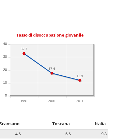
Tasso di disoccupazione giovanile
40
32.7
30
17.4
20
11.9
10
0
1991
2001
2011
Scansano
Toscana
Italia
4.6
6.6
9.8