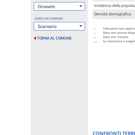
Incidenza della popolaz
Grosseto
Densità demografica
CERCA UN COMUNE
Scansano
-
Indicatore non applica
..
Dato non ancora dispo
...
Dato non rilevato
TORNA AL COMUNE
....
La mancanza o esiguità
CONFRONTI TERRI