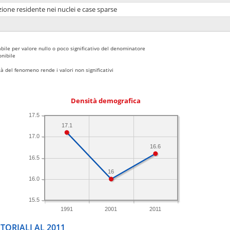
ione residente nei nuclei e case sparse
bile per valore nullo o poco significativo del denominatore
nibile
 del fenomeno rende i valori non significativi
Densità demografica
17.5
17.1
17.0
16.6
16.5
16
16.0
15.5
1991
2001
2011
TORIALI AL 2011