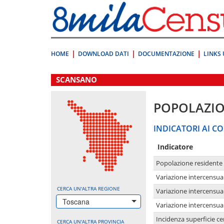
Vai
direttamente
a:
Contenuto
Ricerca
HOME
DOWNLOAD DATI
DOCUMENTAZIONE
LINKS 
.
SCANSANO
POPOLAZI
INDICATORI AI CO
Indicatore
Popolazione residente
Variazione intercensua
CERCA UN'ALTRA REGIONE
Variazione intercensua
Toscana
Variazione intercensua
Incidenza superficie cen
CERCA UN'ALTRA PROVINCIA