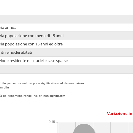
ria annua
ria popolazione con meno di 15 anni
ria popolazione con 15 anni ed oltre
tri e nuclei abitati
ione residente nei nuclei e case sparse
bile per valore nullo o poco significativo del denominatore
nibile
 del fenomeno rende i valori non significativi
Variazione i
0.45