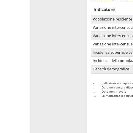
Indicatore
Popolazione residente
Variazione intercensua
Variazione intercensua
Variazione intercensua
Incidenza superficie cen
Incidenza della popolaz
Densità demografica
-
Indicatore non applica
..
Dato non ancora dispo
...
Dato non rilevato
....
La mancanza o esiguità