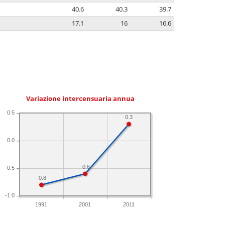
40.6
40.3
39.7
17.1
16
16.6
Variazione intercensuaria annua
0.5
0.3
0.0
-0.6
-0.5
-0.8
-1.0
1991
2001
2011