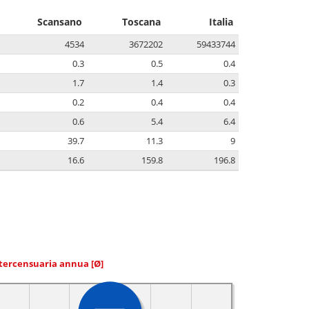
Scansano
Toscana
Italia
4534
3672202
59433744
0.3
0.5
0.4
1.7
1.4
0.3
0.2
0.4
0.4
0.6
5.4
6.4
39.7
11.3
9
16.6
159.8
196.8
ntercensuaria annua
[Ø]