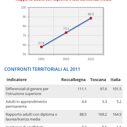
100
88.5
90
80
73.1
70
57.8
60
50
1991
2001
2011
CONFRONTI TERRITORIALI AL 2011
Indicatore
Roccalbegna
Toscana
Italia
Differenziali di genere per
111.1
97.6
101.5
l'istruzione superiore
Adulti in apprendimento
4.4
5.3
5.2
permanente
Rapporto adulti con diploma o
88.5
169.2
164.5
laurea/licenza media