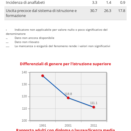
Incidenza di analfabeti
3.3
1.4
0.9
Uscita precoce dal sistema di istruzione e
30.7
26.3
17.8
formazione
-
Indicatore non applicabile per valore nullo o poco significativo del
denominatore
..
Dato non ancora disponibile
...
Dato non rilevato
....
La mancanza o esiguità del fenomeno rende i valori non significativi
Differenziali di genere per l'istruzione superiore
140
130
118.8
120
111.1
110
100
1991
2001
2011
Rapporto adulti con diploma o laurea/licenza media