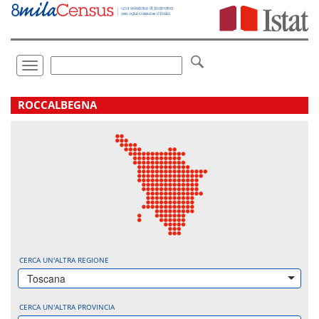
Vai
direttamente
a:
Contenuto
Ricerca
Toggle
navigation
.
ROCCALBEGNA
CERCA UN'ALTRA REGIONE
Toscana
CERCA UN'ALTRA PROVINCIA