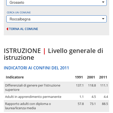
Grosseto
CERCA UN COMUNE
Roccalbegna
TORNA AL COMUNE
ISTRUZIONE
|
Livello generale di
istruzione
INDICATORI AI CONFINI DEL 2011
Indicatore
1991
2001
2011
Differenziali di genere per l'istruzione
137.1
118.8
111.1
superiore
Adulti in apprendimento permanente
1.1
4.5
4.4
Rapporto adulti con diploma o
57.8
73.1
88.5
laurea/licenza media