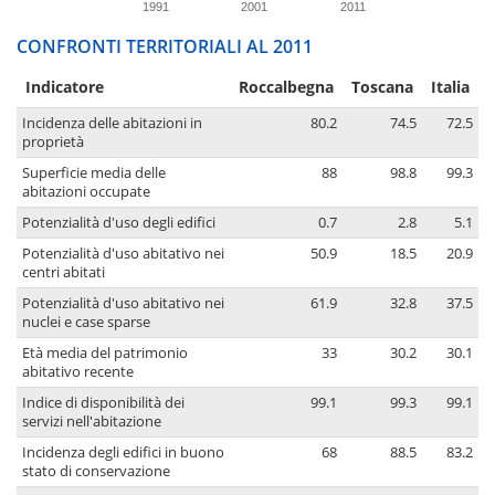
1991
2001
2011
CONFRONTI TERRITORIALI AL 2011
Indicatore
Roccalbegna
Toscana
Italia
Incidenza delle abitazioni in
80.2
74.5
72.5
proprietà
Superficie media delle
88
98.8
99.3
abitazioni occupate
Potenzialità d'uso degli edifici
0.7
2.8
5.1
Potenzialità d'uso abitativo nei
50.9
18.5
20.9
centri abitati
Potenzialità d'uso abitativo nei
61.9
32.8
37.5
nuclei e case sparse
Età media del patrimonio
33
30.2
30.1
abitativo recente
Indice di disponibilità dei
99.1
99.3
99.1
servizi nell'abitazione
Incidenza degli edifici in buono
68
88.5
83.2
stato di conservazione