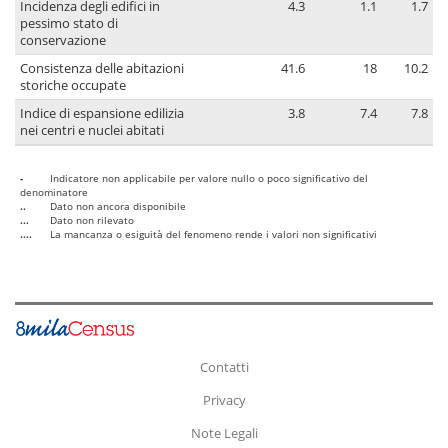
Incidenza degli edifici in
4.3
1.1
1.7
pessimo stato di
conservazione
Consistenza delle abitazioni
41.6
18
10.2
storiche occupate
Indice di espansione edilizia
3.8
7.4
7.8
nei centri e nuclei abitati
-
Indicatore non applicabile per valore nullo o poco significativo del
denominatore
..
Dato non ancora disponibile
...
Dato non rilevato
....
La mancanza o esiguità del fenomeno rende i valori non significativi
Contatti
Privacy
Note Legali