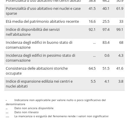
Potenzialità d'uso abitativo nei centri abitati
38.8
44.2
50.9
Potenzialità d'uso abitativo nei nuclei e case
41.5
40.1
61.9
sparse
Età media del patrimonio abitativo recente
16.6
25.5
33
Indice di disponibilità dei servizi
92.1
97.4
99.1
nell'abitazione
Incidenza degli edifici in buono stato di
...
83.4
68
conservazione
Incidenza degli edifici in pessimo stato di
...
0.6
4.3
conservazione
Consistenza delle abitazioni storiche
64.5
51.5
41.6
occupate
Indice di espansione edilizia nei centri e
5.5
4.1
3.8
nuclei abitati
-
Indicatore non applicabile per valore nullo o poco significativo del
denominatore
..
Dato non ancora disponibile
...
Dato non rilevato
....
La mancanza o esiguità del fenomeno rende i valori non significativi