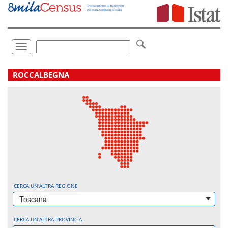
Vai
direttamente
a:
Contenuto
Ricerca
Toggle
navigation
.
ROCCALBEGNA
CERCA UN'ALTRA REGIONE
Toscana
CERCA UN'ALTRA PROVINCIA