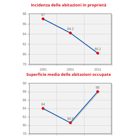
Incidenza delle abitazioni in proprietà
88
87
86
84.2
84
82
80.2
80
78
1991
2001
2011
Superficie media delle abitazioni occupate
90
88
88
86
84
84
82
80.6
80
78