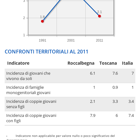
3
2.1
1.8
2
1
1991
2001
2011
CONFRONTI TERRITORIALI AL 2011
Indicatore
Roccalbegna
Toscana
Italia
Incidenza di giovani che
6.1
7.6
7
vivono da soli
Incidenza di famiglie
1
0.9
1
monogenitoriali giovani
Incidenza di coppie giovani
2.1
3.3
3.4
senza figli
Incidenza di coppie giovani
7.9
6
7.4
con figli
-
Indicatore non applicabile per valore nullo o poco significativo del