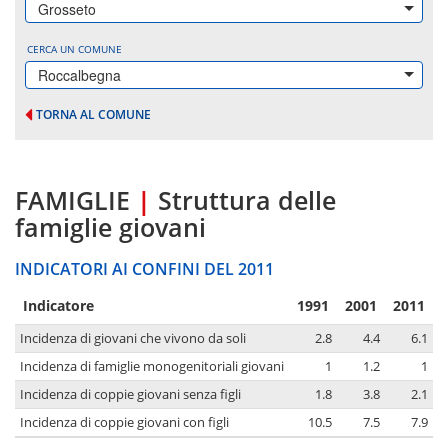
Grosseto
CERCA UN COMUNE
Roccalbegna
TORNA AL COMUNE
FAMIGLIE
|
Struttura delle
famiglie giovani
INDICATORI AI CONFINI DEL 2011
Indicatore
1991
2001
2011
Incidenza di giovani che vivono da soli
2.8
4.4
6.1
Incidenza di famiglie monogenitoriali giovani
1
1.2
1
Incidenza di coppie giovani senza figli
1.8
3.8
2.1
Incidenza di coppie giovani con figli
10.5
7.5
7.9