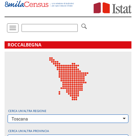
Vai
direttamente
a:
Contenuto
Ricerca
Toggle
navigation
.
ROCCALBEGNA
CERCA UN'ALTRA REGIONE
Toscana
CERCA UN'ALTRA PROVINCIA