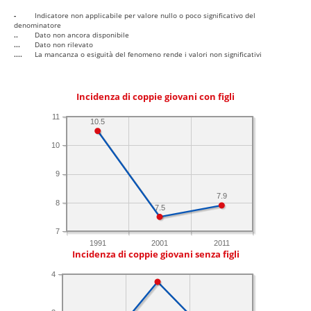
-
Indicatore non applicabile per valore nullo o poco significativo del
denominatore
..
Dato non ancora disponibile
...
Dato non rilevato
....
La mancanza o esiguità del fenomeno rende i valori non significativi
Incidenza di coppie giovani con figli
11
10.5
10
9
7.9
8
7.5
7
1991
2001
2011
Incidenza di coppie giovani senza figli
4